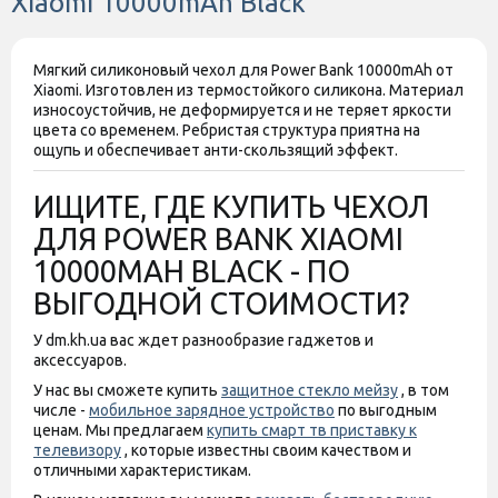
Xiaomi 10000mAh Black
Мягкий силиконовый чехол для Power Bank 10000mAh от
Xiaomi. Изготовлен из термостойкого силикона. Материал
износоустойчив, не деформируется и не теряет яркости
цвета со временем. Ребристая структура приятна на
ощупь и обеспечивает анти-скользящий эффект.
ИЩИТЕ, ГДЕ КУПИТЬ ЧЕХОЛ
ДЛЯ POWER BANK XIAOMI
10000MAH BLACK - ПО
ВЫГОДНОЙ СТОИМОСТИ?
У dm.kh.ua вас ждет разнообразие гаджетов и
аксессуаров.
У нас вы сможете купить
защитное стекло мейзу
, в том
числе -
мобильное зарядное устройство
по выгодным
ценам. Мы предлагаем
купить смарт тв приставку к
телевизору
, которые известны своим качеством и
отличными характеристикам.