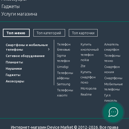
Гаджеты
Услуги магазина
Топ меню
Топ категорий
Топ карточки
Телефон
Купить
Алкатель
Смартфоны и мобильные
телефоны
блеквью
кнопочный
смартфон
телефон
Sigma
Телефоны
Сетевое оборудование
nokia
телефон
техно
Планшеты
Zte
Umidigi
Смартфон
Наушники
Купить
нокия
Телефоны
Гаджеты
смартфон
айфоны
Смартфоны
Аксессуары
поко
Samsung
Мобильные
Моторола
телефоны
Телефоны
Realme
xiaomi
Гугл
пиксель
Интернет-магазин Device Market © 2012-2026. Все права