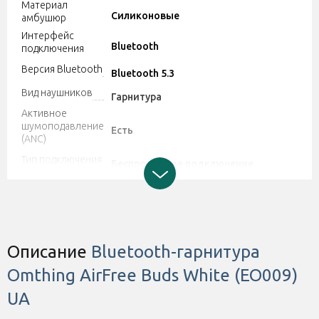
Материал
Силиконовые
амбушюр
Интерфейс
Bluetooth
подключения
Версия Bluetooth
Bluetooth 5.3
Вид наушников
Гарнитура
Активное
шумоподавление
Есть
(ANC)
Тип подключения
Беспроводное подключение
Тип управления
Сенсорное
Страна
Китай
производитель
Степень защиты
IPX4
Описание
Bluetooth-гарнитура
Габариты и вес
4 г
Omthing AirFree Buds White (EO009)
Гарантия
12 месяцев от производителя
UA
Цвет
Белый