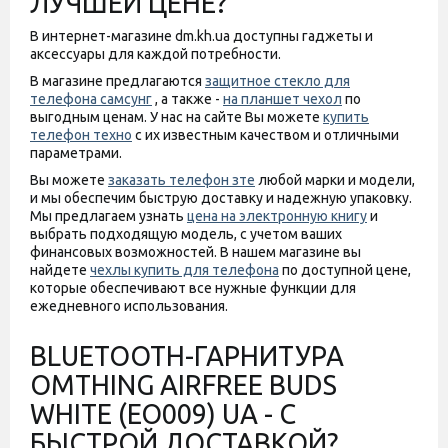
ЛУЧШЕЙ ЦЕНЕ?
В интернет-магазине dm.kh.ua доступны гаджеты и
аксессуары для каждой потребности.
В магазине предлагаются
защитное стекло для
телефона самсунг
, а также -
на планшет чехол
по
выгодным ценам. У нас на сайте Вы можете
купить
телефон техно
с их известным качеством и отличными
параметрами.
Вы можете
заказать телефон зте
любой марки и модели,
и мы обеспечим быструю доставку и надежную упаковку.
Мы предлагаем узнать
цена на электронную книгу
и
выбрать подходящую модель, с учетом ваших
финансовых возможностей. В нашем магазине вы
найдете
чехлы купить для телефона
по доступной цене,
которые обеспечивают все нужные функции для
ежедневного использования.
BLUETOOTH-ГАРНИТУРА
OMTHING AIRFREE BUDS
WHITE (EO009) UA - С
БЫСТРОЙ ДОСТАВКОЙ?