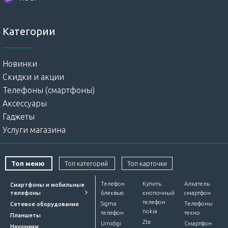
Категории
Новинки
Скидки и акции
Телефоны (смартфоны)
Аксессуары
Гаджеты
Услуги магазина
Топ меню
Топ категорий
Топ карточки
Телефон
Купить
Алкатель
Смартфоны и мобильные
телефоны
блеквью
кнопочный
смартфон
телефон
Sigma
Телефоны
Сетевое оборудование
nokia
телефон
техно
Планшеты
Zte
Umidigi
Смартфон
Наушники