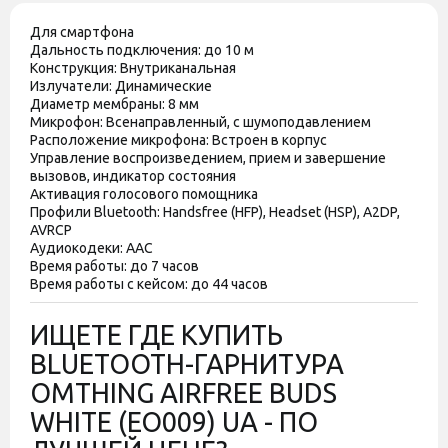
Материал
Пластик
Для смартфона
Год выпуска
Дальность подключения: до 10 м
2022
модели
Конструкция: Внутриканальная
Излучатели: Динамические
Комплектация
Наушники, Инструкция
Диаметр мембраны: 8 мм
Микрофон: Всенаправленный, с шумоподавлением
Производитель может изменять
Расположение микрофона: Встроен в корпус
характеристики и комплектацию
Управление воспроизведением, прием и завершение
Дополнительно
товара. Обратите внимание, магазин
вызовов, индикатор состояния
не принимает претензии по поводу
Активация голосового помощника
этих изменений.
Профили Bluetooth: Handsfree (HFP), Headset (HSP), A2DP,
AVRCP
Штрихкод
6933037202595
Аудиокодеки: AAC
Время работы: до 7 часов
Время работы с кейсом: до 44 часов
ИЩЕТЕ ГДЕ КУПИТЬ
BLUETOOTH-ГАРНИТУРА
OMTHING AIRFREE BUDS
WHITE (EO009) UA - ПО