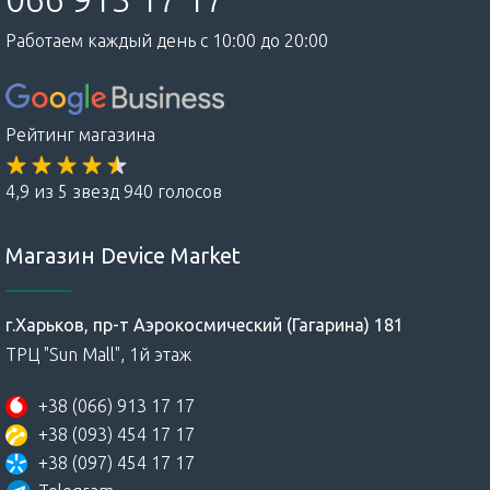
Устройства бренда работают на базе операционной
Работаем каждый день с 10:00 до 20:00
системы MIUI, разработанной компанией. ОС основана
на Android и имеет множество функций и настроек,
которые позволяют пользователю
подкорректировать устройство под потребности.
Рейтинг магазина
Компания Xiaomi активно продвигает продукцию на
международном рынке, включая Украину, Европу,
4,9 из 5 звезд 940 голосов
Азию и Северную Америку.
Магазин Device Market
Xiaomi смартфоны: преимущества?
г.Харьков, пр-т Аэрокосмический (Гагарина) 181
Торговая марка предлагает высококачественные
ТРЦ "Sun Mall", 1й этаж
смартфоны по ценам, которые ниже, чем у других
производителей. Плюсы:
+38 (066) 913 17 17
+38 (093) 454 17 17
обширный функционал, который позволяет
+38 (097) 454 17 17
пользователю настроить устройство под