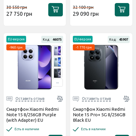
30 550 грн
32 100 грн
27 750 грн
29 090 грн
EU-версия
EU-версия
Код:
46075
Код:
45907
-960 грн
-1 770 грн
...
Оставить отзыв
Оставить отзыв
Смартфон Xiaomi Redmi
Смартфон Xiaomi Redmi
Note 15 8/256GB Purple
Note 15 Pro+ 5G 8/256GB
(with Adapter) EU
Black EU
Есть в наличии
Есть в наличии