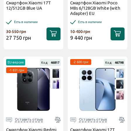
Смартфон Xiaomi 17T
Смартфон Xiaomi Poco
12/512GB Blue UA
M8s 6/128GB White (with
Adapter) EU
Есть в наличии
Есть в наличии
30 550 грн
10 400 грн
27 750 грн
9 440 грн
-2 600 грн
EU-версия
Код:
46817
Код:
46798
-1 651 грн
Оставить отзыв
Оставить отзыв
Смартфон Xiaomi Redmi
Смартфон Xiaomi 17T