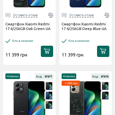
Оставить отзыв
Оставить отзыв
Смартфон Xiaomi Redmi
Смартфон Xiaomi Redmi
17 4/256GB Oak Green UA
17 4/256GB Deep Blue UA
Есть в наличии
Есть в наличии
11 399 грн
11 399 грн
Новинка
Новинка
Код:
47677
Код:
47676
-1 000 грн