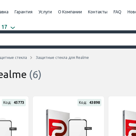
авка
Гарантия
Услуги
О Компании
Контакты
FAQ
Нов
 17
щитные стекла
Защитные стекла для Realme
ealme
(6)
Код:
45773
Код:
43898