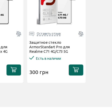
Оставить отзыв
Защитное стекло
 для
ArmorStandart Pro для
x 4G
Realme C71 4G/С73 5G
(ARM83929)
Есть в наличии
300 грн