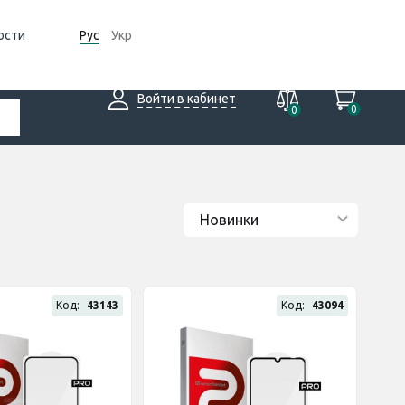
ости
Рус
Укр
Войти в кабинет
0
0
Код:
43143
Код:
43094