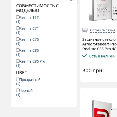
СОВМЕСТИМОСТЬ С
МОДЕЛЬЮ
Realme 15T
(1)
Realme C71
Оставить отзыв
(1)
Защитное стекло
Realme C75
(1)
ArmorStandart Pro
Realme C85 Pro 4G
Realme C85
(1)
Есть в наличии
Realme C85 Pro
(1)
300 грн
ЦВЕТ
Прозрачный
(4)
Черный
(1)