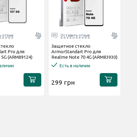
ь отзыв
Оставить отзыв
стекло
Защитное стекло
art Pro для
ArmorStandart Pro для
 5G (ARM89124)
Realme Note 70 4G (ARM83930)
наличии
Есть в наличии
299 грн