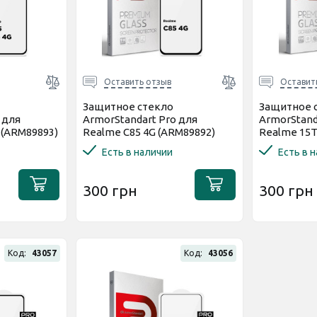
Оставить отзыв
Оставит
Защитное стекло
Защитное 
 для
ArmorStandart Pro для
ArmorStand
 (ARM89893)
Realme C85 4G (ARM89892)
Realme 15T
Есть в наличии
Есть в 
300 грн
300 грн
Код:
43057
Код:
43056