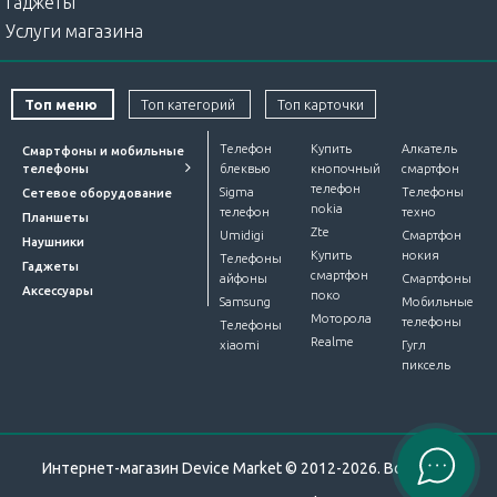
Гаджеты
чехол.
Услуги магазина
Важно! Если была нарушена технология поклейки -
продавец не несёт ответственности за качество
нанесения пленки!
Топ меню
Топ категорий
Топ карточки
Телефон
Купить
Алкатель
Смартфоны и мобильные
телефоны
блеквью
кнопочный
смартфон
Купить полиуретановую защиту по самой низкой цене
телефон
Sigma
Телефоны
Сетевое оборудование
в Харькове
nokia
телефон
техно
Планшеты
Zte
Umidigi
Смартфон
Полиуретановые защитные пленки доступны на
Наушники
Купить
нокия
Телефоны
множество смартфонов, планшетов, фитнес-
Гаджеты
смартфон
айфоны
Смартфоны
браслетов и смарт-часов брендов Apple, Samsung,
Аксессуары
поко
Samsung
Мобильные
Xiaomi, Poco, Realme, Tecno и другие.
Моторола
телефоны
Телефоны
Realme
Наши менеджеры подберут под необходимую модель.
xiaomi
Гугл
пиксель
Оформить заказ можно следующими способами:
позвонить менеджерам по номерам на сайте;
кликнув кнопку "купить" и заполнить форму заказа;
Интернет-магазин Device Market © 2012-2026. Все права