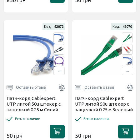
Код:
42072
Код:
42070
...
...
Оставить отзыв
Оставить отзыв
Патч-корд Cablexpert
Патч-корд Cablexpert
UTP литой 50u штекер с
UTP литой 50u штекер с
защелкой 0.25 м Синий
защелкой 0.25 м Зеленый
(PP12-0.25M/B)
(PP12-0.25M/G)
Есть в наличии
Есть в наличии
50 грн
50 грн