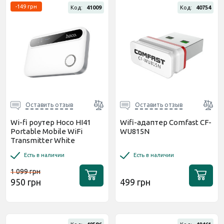
-149 грн
Код:
41009
Код:
40754
Оставить отзыв
Оставить отзыв
Wi-fi роутер Hoco HI41
Wifi-адаптер Comfast CF-
Portable Mobile WiFi
WU815N
Transmitter White
Есть в наличии
Есть в наличии
1 099 грн
950 грн
499 грн