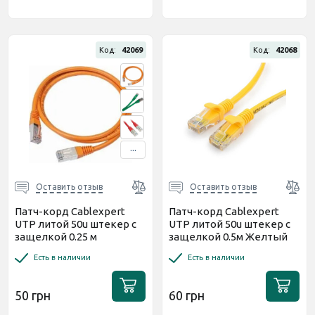
Код:
42069
Код:
42068
...
Оставить отзыв
Оставить отзыв
Патч-корд Cablexpert
Патч-корд Cablexpert
UTP литой 50u штекер с
UTP литой 50u штекер с
защелкой 0.25 м
защелкой 0.5м Желтый
Оранжевый (PP12-
(PP12-0.5M/Y)
Есть в наличии
Есть в наличии
0.25M/O)
50 грн
60 грн