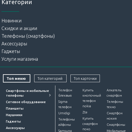
Категории
Сетевое оборудование маршрутизаторы помогает
устройствам «коммуницировать» друг с другом и
Новинки
получать доступ к таким ресурсам как интернет,
принтеры и сетевые хранилища.
Скидки и акции
Телефоны (смартфоны)
Оно выполняет различные функции, включая передачу
Аксессуары
данных, управление сетью, безопасность и качество
Гаджеты
обслуживания. Помогает обеспечить быструю,
Услуги магазина
эффективную, безопасную передачу данных между
устройствами внутри сети и между сетями.
Топ меню
Топ категорий
Топ карточки
Телефон
Купить
Алкатель
Смартфоны и мобильные
телефоны
блеквью
кнопочный
смартфон
телефон
Sigma
Телефоны
Сетевое оборудование
nokia
телефон
техно
Планшеты
Zte
Umidigi
Смартфон
Наушники
Купить
нокия
Телефоны
Гаджеты
смартфон
айфоны
Смартфоны
Аксессуары
поко
Samsung
Мобильные