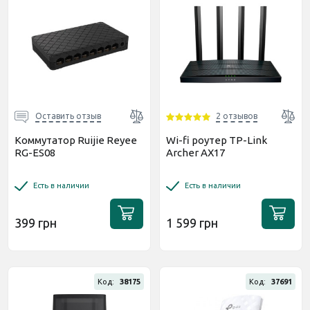
Оставить отзыв
2 отзывов
Коммутатор Ruijie Reyee
Wi-fi роутер TP-Link
RG-ES08
Archer AX17
Есть в наличии
Есть в наличии
399 грн
1 599 грн
Код:
38175
Код:
37691