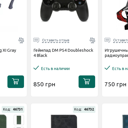
Оставить отзыв
Оставит
 XI Gray
Геймпад DM PS4 Doubleshock
Игрушечны
4 Black
радиоупра
Есть в наличии
Есть в 
850 грн
750 грн
Код:
46731
Код:
46732