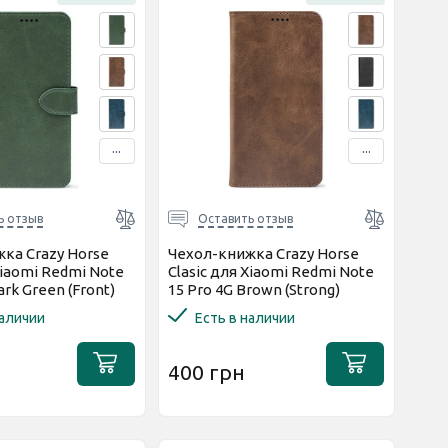
...
...
ь отзыв
Оставить отзыв
ка Crazy Horse
Чехол-книжка Crazy Horse
Xiaomi Redmi Note
Clasic для Xiaomi Redmi Note
ark Green (Front)
15 Pro 4G Brown (Strong)
наличии
Есть в наличии
400 грн