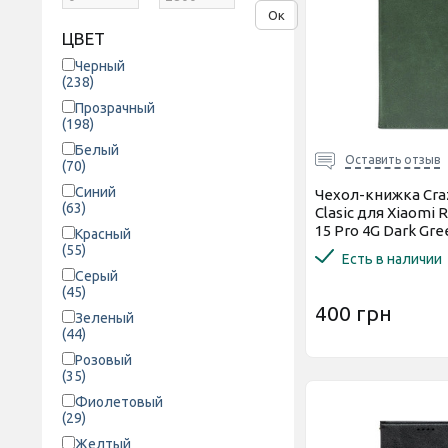
Ок
ЦВЕТ
Черный
(238)
Прозрачный
(198)
Белый
Оставить отзыв
(70)
Синий
Чехол-книжка Cra
(63)
Clasic для Xiaomi 
15 Pro 4G Dark Gre
Красный
(55)
Есть в наличии
Серый
(45)
400 грн
Зеленый
(44)
Розовый
(35)
Фиолетовый
(29)
Желтый