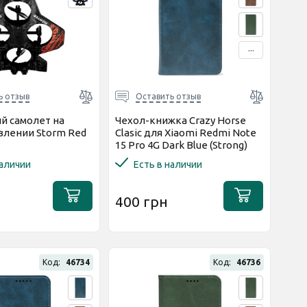
...
ь отзыв
Оставить отзыв
й самолет на
Чехол-книжка Crazy Horse
влении Storm Red
Clasic для Xiaomi Redmi Note
15 Pro 4G Dark Blue (Strong)
наличии
Есть в наличии
400 грн
Код:
46734
Код:
46736