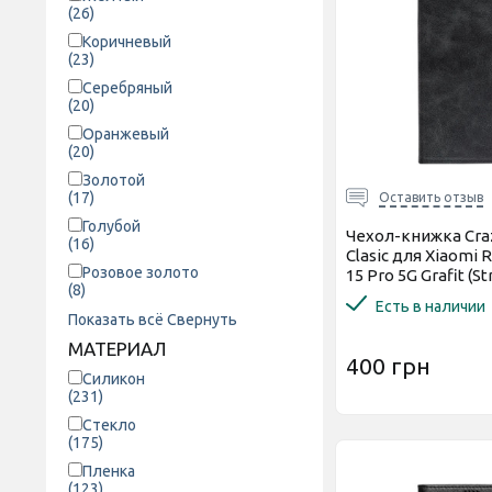
(26)
Коричневый
(23)
Серебряный
(20)
Оранжевый
(20)
Золотой
(17)
Оставить отзыв
Голубой
Чехол-книжка Cra
(16)
Clasic для Xiaomi 
Розовое золото
15 Pro 5G Grafit (St
(8)
Есть в наличии
Показать всё
Свернуть
МАТЕРИАЛ
400 грн
Силикон
(231)
Стекло
(175)
Пленка
(123)