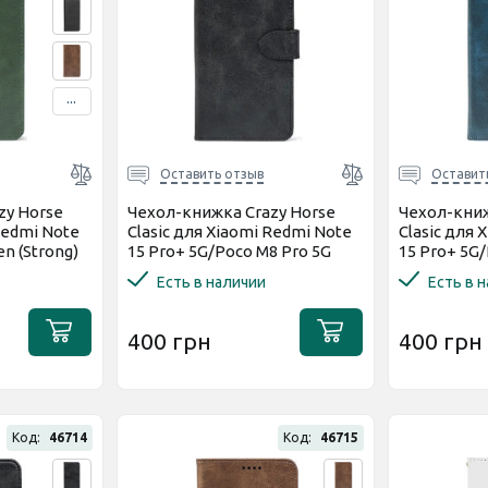
...
Оставить отзыв
Оставит
zy Horse
Чехол-книжка Crazy Horse
Чехол-книж
Redmi Note
Clasic для Xiaomi Redmi Note
Clasic для 
en (Strong)
15 Pro+ 5G/Poco M8 Pro 5G
15 Pro+ 5G
Grafit (Front)
Dark Blue (
Есть в наличии
Есть в 
400 грн
400 грн
Код:
46714
Код:
46715