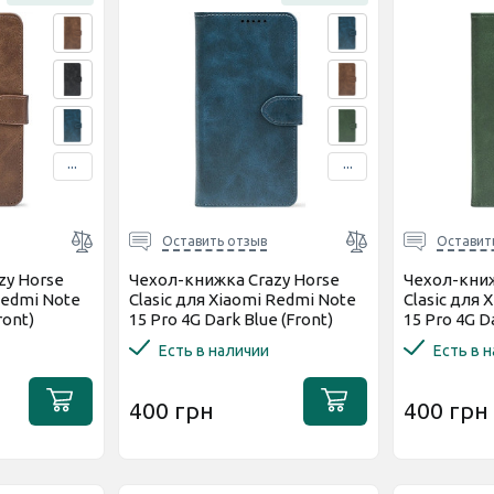
...
...
Оставить отзыв
Оставит
zy Horse
Чехол-книжка Crazy Horse
Чехол-книж
Redmi Note
Clasic для Xiaomi Redmi Note
Clasic для 
ront)
15 Pro 4G Dark Blue (Front)
15 Pro 4G D
Есть в наличии
Есть в 
400 грн
400 грн