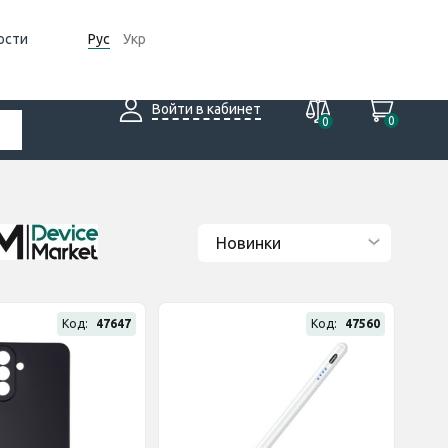
ости
Рус
Укр
Войти в кабинет
0
0
Код:
47647
Код:
47560