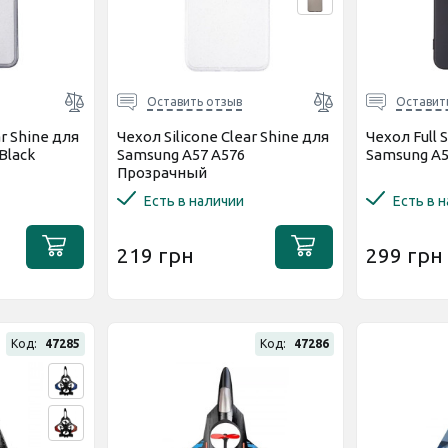
Оставить отзыв
Оставит
ar Shine для
Чехол Silicone Clear Shine для
Чехол Full 
Black
Samsung A57 A576
Samsung A5
Прозрачный
Есть в наличии
Есть в 
219 грн
299 грн
Код:
47285
Код:
47286