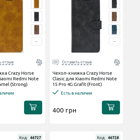
...
...
ь отзыв
Оставить отзыв
ка Crazy Horse
Чехол-книжка Crazy Horse
Xiaomi Redmi Note
Clasic для Xiaomi Redmi Note
amel (Strong)
15 Pro 4G Grafit (Front)
наличии
Есть в наличии
400 грн
Код:
46727
Код:
46728