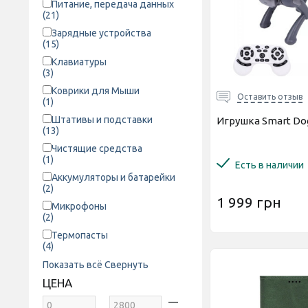
Питание, передача данных
(21)
Зарядные устройства
(15)
Клавиатуры
(3)
Коврики для Мыши
Оставить отзыв
(1)
Штативы и подставки
Игрушка Smart Dog
(13)
Чистящие средства
(1)
Есть в наличии
Аккумуляторы и батарейки
(2)
1 999 грн
Микрофоны
(2)
Термопасты
(4)
Показать всё
Свернуть
ЦЕНА
—