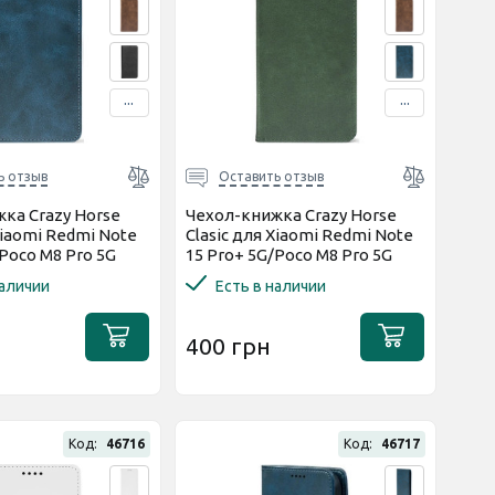
...
...
ь отзыв
Оставить отзыв
ка Crazy Horse
Чехол-книжка Crazy Horse
Xiaomi Redmi Note
Clasic для Xiaomi Redmi Note
/Poco M8 Pro 5G
15 Pro+ 5G/Poco M8 Pro 5G
Strong)
Dark Green (Strong)
наличии
Есть в наличии
400 грн
Код:
46716
Код:
46717