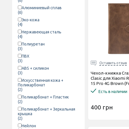
(6)
Алюминиевый сплав
(6)
Эко-кожа
(4)
Нержавеющая сталь
(4)
Полиуретан
(3)
ПВХ
(3)
Оставить отзыв
ABS + силикон
Чехол-книжка Cra
(3)
Clasic для Xiaomi 
Искусственная кожа +
15 Pro 4G Brown (F
Поликарбонат
(2)
Есть в наличии
Поликарбонат + Пластик
(2)
400 грн
Поликарбонат + Зеркальная
крышка
(2)
Нейлон