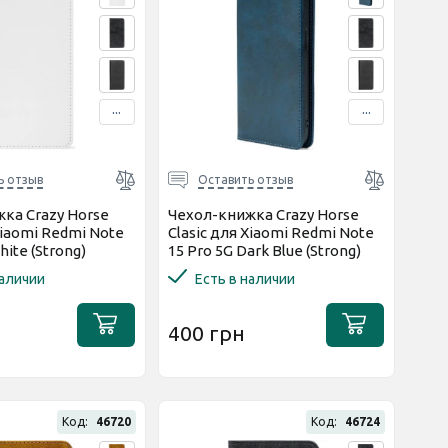
...
...
ь отзыв
Оставить отзыв
ка Crazy Horse
Чехол-книжка Crazy Horse
Xiaomi Redmi Note
Clasic для Xiaomi Redmi Note
hite (Strong)
15 Pro 5G Dark Blue (Strong)
наличии
Есть в наличии
400 грн
Код:
46720
Код:
46724