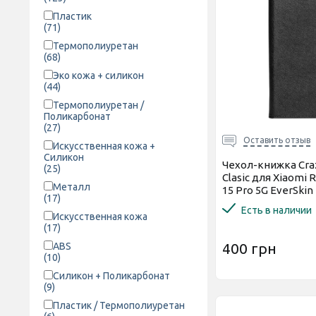
Пластик
(71)
Термополиуретан
(68)
Эко кожа + силикон
(44)
Термополиуретан /
Поликарбонат
(27)
Оставить отзыв
Искусственная кожа +
Силикон
Чехол-книжка Cra
(25)
Clasic для Xiaomi 
Металл
15 Pro 5G EverSkin
(17)
(Strong)
Есть в наличии
Искусственная кожа
(17)
400 грн
ABS
(10)
Силикон + Поликарбонат
(9)
Пластик / Термополиуретан