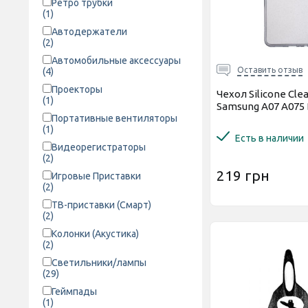
Ретро трубки
(1)
Автодержатели
(2)
Автомобильные аксессуары
Оставить отзыв
(4)
Проекторы
Чехол Silicone Cle
(1)
Samsung A07 A075 
Портативные вентиляторы
(1)
Есть в наличии
Видеорегистраторы
(2)
219 грн
Игровые Приставки
(2)
ТВ-приставки (Смарт)
(2)
Колонки (Акустика)
(2)
Светильники/лампы
(29)
Геймпады
(1)