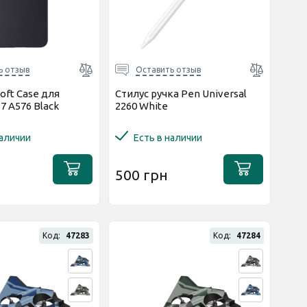
ь отзыв
Оставить отзыв
Soft Case для
Стилус ручка Pen Universal
7 A576 Black
2260 White
наличии
Есть в наличии
500 грн
Код:
47283
Код:
47284