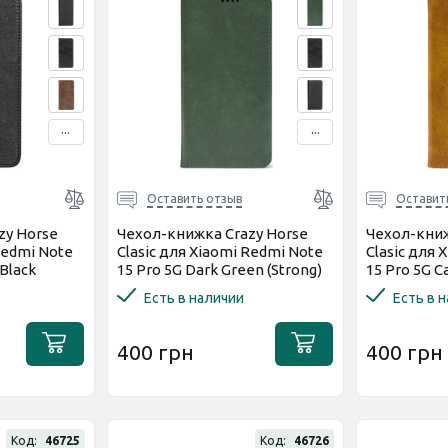
...
...
Оставить отзыв
Оставит
zy Horse
Чехол-книжка Crazy Horse
Чехол-книж
Redmi Note
Clasic для Xiaomi Redmi Note
Clasic для 
 Black
15 Pro 5G Dark Green (Strong)
15 Pro 5G C
Есть в наличии
Есть в 
400 грн
400 грн
Код:
46725
Код:
46726