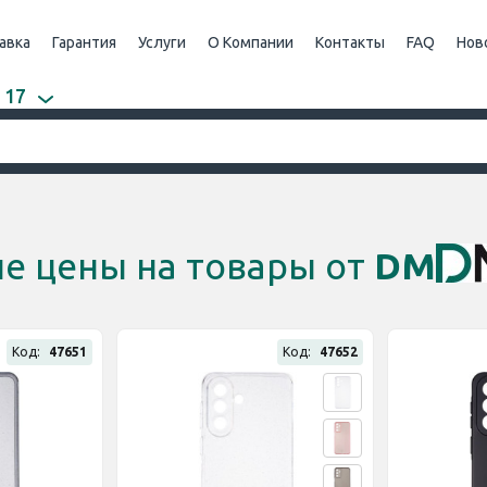
авка
Гарантия
Услуги
О Компании
Контакты
FAQ
Нов
 17
е цены на товары от
DM
Код:
47651
Код:
47652