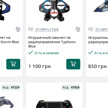
Оставить отзыв
Оставит
лет на
Игрушечный самолет на
Игрушечны
Storm Blue
радиоуправлении Typhoon
радиоуправ
Blue
Есть в наличии
Есть в 
1 100 грн
850 грн
Код:
47229
Код:
47026