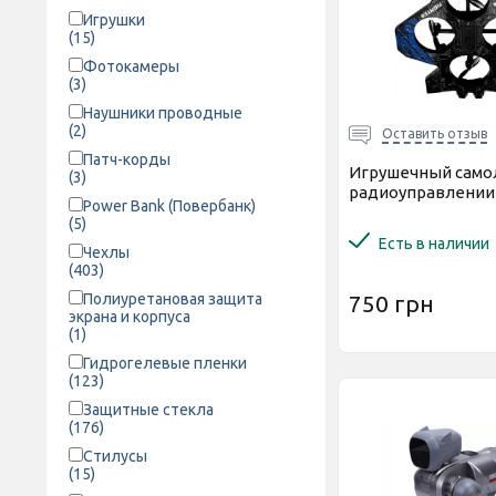
Игрушки
(15)
Фотокамеры
(3)
Наушники проводные
(2)
Оставить отзыв
Патч-корды
Игрушечный само
(3)
радиоуправлении 
Power Bank (Повербанк)
(5)
Есть в наличии
Чехлы
(403)
750 грн
Полиуретановая защита
экрана и корпуса
(1)
Гидрогелевые пленки
(123)
Защитные стекла
(176)
Стилусы
(15)