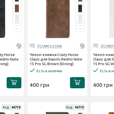
...
...
Оставить отзыв
Оставит
zy Horse
Чехол-книжка Crazy Horse
Чехол-книж
Redmi Note
Clasic для Xiaomi Redmi Note
Clasic для 
rong)
15 Pro 5G Brown (Strong)
15 Pro 5G W
Есть в наличии
Есть в 
400 грн
400 грн
Код:
46718
Код:
46719