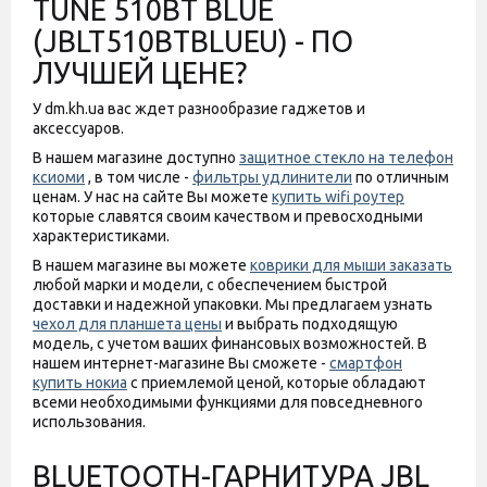
TUNE 510BT BLUE
(JBLT510BTBLUEU) - ПО
ЛУЧШЕЙ ЦЕНЕ?
У dm.kh.ua вас ждет разнообразие гаджетов и
аксессуаров.
В нашем магазине доступно
защитное стекло на телефон
ксиоми
, в том числе -
фильтры удлинители
по отличным
ценам. У нас на сайте Вы можете
купить wifi роутер
которые славятся своим качеством и превосходными
характеристиками.
В нашем магазине вы можете
коврики для мыши заказать
любой марки и модели, с обеспечением быстрой
доставки и надежной упаковки. Мы предлагаем узнать
чехол для планшета цены
и выбрать подходящую
модель, с учетом ваших финансовых возможностей. В
нашем интернет-магазине Вы сможете -
смартфон
купить нокиа
с приемлемой ценой, которые обладают
всеми необходимыми функциями для повседневного
использования.
BLUETOOTH-ГАРНИТУРА JBL