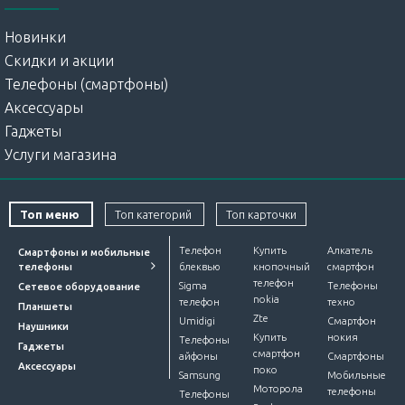
Новинки
Скидки и акции
Телефоны (смартфоны)
Аксессуары
Гаджеты
Услуги магазина
Топ меню
Топ категорий
Топ карточки
Телефон
Купить
Алкатель
Смартфоны и мобильные
телефоны
блеквью
кнопочный
смартфон
телефон
Sigma
Телефоны
Сетевое оборудование
nokia
телефон
техно
Планшеты
Zte
Umidigi
Смартфон
Наушники
Купить
нокия
Телефоны
Гаджеты
смартфон
айфоны
Смартфоны
Аксессуары
поко
Samsung
Мобильные
Моторола
телефоны
Телефоны