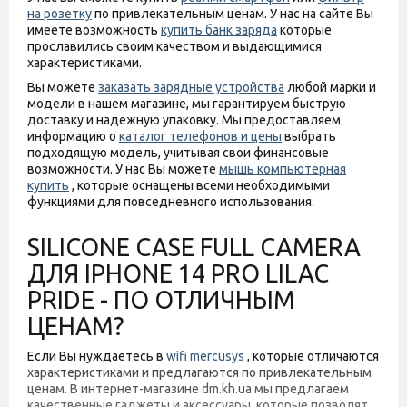
на розетку
по привлекательным ценам. У нас на сайте Вы
имеете возможность
купить банк заряда
которые
прославились своим качеством и выдающимися
характеристиками.
Вы можете
заказать зарядные устройства
любой марки и
модели в нашем магазине, мы гарантируем быструю
доставку и надежную упаковку. Мы предоставляем
информацию о
каталог телефонов и цены
выбрать
подходящую модель, учитывая свои финансовые
возможности. У нас Вы можете
мышь компьютерная
купить
, которые оснащены всеми необходимыми
функциями для повседневного использования.
SILICONE CASE FULL CAMERA
ДЛЯ IPHONE 14 PRO LILAC
PRIDE - ПО ОТЛИЧНЫМ
ЦЕНАМ?
Если Вы нуждаетесь в
wifi mercusys
, которые отличаются
характеристиками и предлагаются по привлекательным
ценам. В интернет-магазине dm.kh.ua мы предлагаем
качественные гаджеты и аксессуары, которые позволят