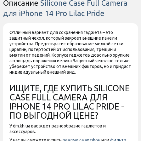
Описание
Silicone Case Full Camera
для iPhone 14 Pro Lilac Pride
Отличный вариант для сохранения гаджета – это
защитный чехол, который закроет внешние панели
устройства. Предотвратит образование мелкой сетки
царапин, потертостей от использования, трещин и
вмятин от падений. Корпуса гаджетов довольно хрупкие,
а площадь поражения велика.
Защитный чехол не только
убережет устройство от внешних факторов, но и придаст
индивидуальный внешний вид.
ИЩИТЕ, ГДЕ КУПИТЬ SILICONE
CASE FULL CAMERA ДЛЯ
IPHONE 14 PRO LILAC PRIDE -
ПО ВЫГОДНОЙ ЦЕНЕ?
У dm.kh.ua вас ждет разнообразие гаджетов и
аксессуаров.
У нас вы сможете купить
реалми смартфон
или
фильтр