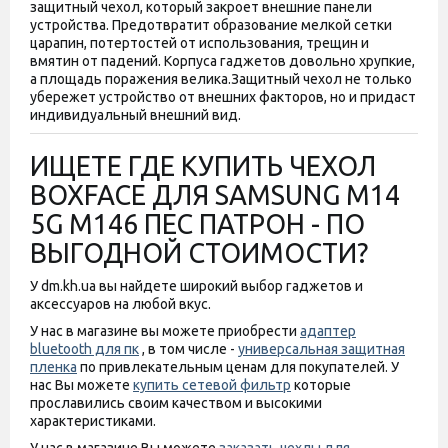
защитный чехол, который закроет внешние панели
устройства. Предотвратит образование мелкой сетки
царапин, потертостей от использования, трещин и
вмятин от падений. Корпуса гаджетов довольно хрупкие,
а площадь поражения велика.
Защитный чехол не только
убережет устройство от внешних факторов, но и придаст
индивидуальный внешний вид.
ИЩЕТЕ ГДЕ КУПИТЬ ЧЕХОЛ
BOXFACE ДЛЯ SAMSUNG M14
5G M146 ПЕС ПАТРОН - ПО
ВЫГОДНОЙ СТОИМОСТИ?
У dm.kh.ua вы найдете широкий выбор гаджетов и
аксессуаров на любой вкус.
У нас в магазине вы можете приобрести
адаптер
bluetooth для пк
, в том числе -
универсальная защитная
пленка
по привлекательным ценам для покупателей. У
нас Вы можете
купить сетевой фильтр
которые
прославились своим качеством и высокими
характеристиками.