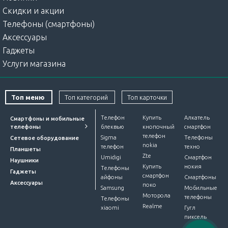
Скидки и акции
Телефоны (смартфоны)
Аксессуары
Гаджеты
Услуги магазина
Топ меню
Топ категорий
Топ карточки
Телефон
Купить
Алкатель
Смартфоны и мобильные
телефоны
блеквью
кнопочный
смартфон
телефон
Sigma
Телефоны
Сетевое оборудование
nokia
телефон
техно
Планшеты
Zte
Umidigi
Смартфон
Наушники
Купить
нокия
Телефоны
Гаджеты
смартфон
айфоны
Смартфоны
Аксессуары
поко
Samsung
Мобильные
Моторола
телефоны
Телефоны
Realme
xiaomi
Гугл
пиксель