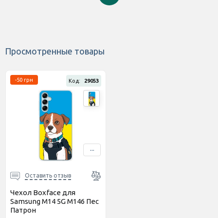
Просмотренные товары
-50 грн
Код:
29053
...
Оставить отзыв
Чехол Boxface для
Samsung M14 5G M146 Пес
Патрон