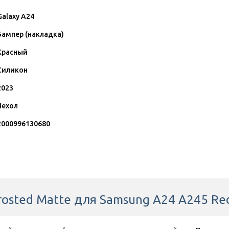
Galaxy A24
Бампер (накладка)
Красный
Силикон
2023
Чехол
2000996130680
rosted Matte для Samsung A24 A245 Re