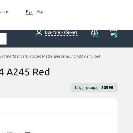
ости
Рус
Укр
Войти в кабинет
0
0
ь ArmorStandart Frosted Matte для Samsung A24 A245 Red
4 A245 Red
Код товара:
30598