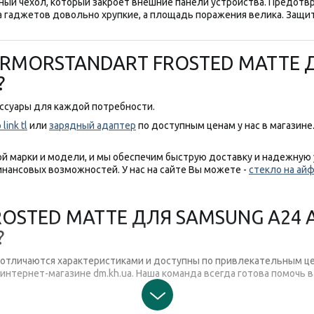
ный чехол, который закроет внешние панели устройства. Предотв
са гаджетов довольно хрупкие, а площадь поражения велика. Защи
RMORSTANDART FROSTED MATTE ДЛ
?
ессуары для каждой потребности.
ink tl
или
зарядный адаптер
по доступным ценам у нас в магазине
й марки и модели, и мы обеспечим быструю доставку и надежную 
нансовых возможностей. У нас на сайте Вы можете -
стекло на ай
STED MATTE ДЛЯ SAMSUNG A24 A2
?
 отличаются характеристиками и доступны по привлекательным 
интернет-магазине dm.kh.ua. Наша команда всегда готова помочь в