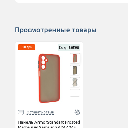
Просмотренные товары
-30 грн
Код:
30598
...
Оставить отзыв
Панель ArmorStandart Frosted
Matte для Samsung A24 A245