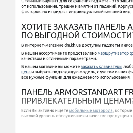
Отличный вариант для сохранения гаджета – это защит
от использования, трещин и вмятин от падений. Корпу
факторов, но и придаст индивидуальный внешний вид.
ХОТИТЕ ЗАКАЗАТЬ ПАНЕЛЬ A
ПО ВЫГОДНОЙ СТОИМОСТИ
В интернет-магазине dm.kh.ua доступны гаджеты и акс
В нашем ассортименте представлено
маршрутизатор tp l
качеством и отличными параметрами.
В нашем магазине вы можете
заказать клавиатуры
любо
цена
и выбрать подходящую модель, с учетом ваших фи
все нужные функции для ежедневного использования.
ПАНЕЛЬ ARMORSTANDART FRO
ПРИВЛЕКАТЕЛЬНЫМ ЦЕНАМ
Если Вы активно ищете
мобильные моторола
, которые
высокий уровень обслуживания и качество продукции в 