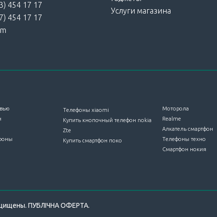
3) 454 17 17
Услуги магазина
7) 454 17 17
am
вью
Моторола
Телефоны xiaomi
н
Realme
Купить кнопочный телефон nokia
Алкатель смартфон
Zte
фоны
Телефоны техно
Купить смартфон поко
Смартфон нокия
защищены.
ПУБЛІЧНА ОФЕРТА
.