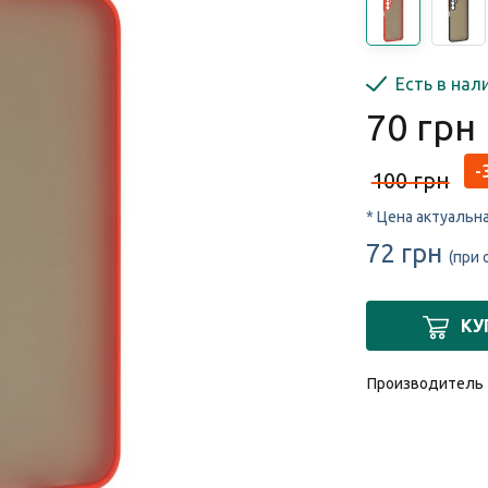
Есть в нал
70 грн
-
100 грн
* Цена актуальн
72 грн
(при 
КУ
Производитель