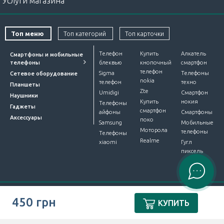
Услуги магазина
Топ меню
Топ категорий
Топ карточки
Телефон
Купить
Алкатель
Смартфоны и мобильные
телефоны
блеквью
кнопочный
смартфон
телефон
Sigma
Телефоны
Сетевое оборудование
nokia
телефон
техно
Планшеты
Zte
Umidigi
Смартфон
Наушники
Купить
нокия
Телефоны
Гаджеты
смартфон
айфоны
Смартфоны
Аксессуары
поко
Samsung
Мобильные
Моторола
телефоны
Телефоны
Realme
xiaomi
Гугл
пиксель
Интернет-магазин Device Market © 2012-2026. Все права
450 грн
КУПИТЬ
защищены.
ПУБЛІЧНА ОФЕРТА
.