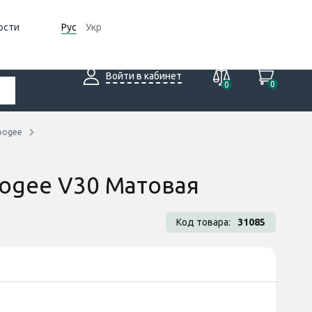
ости
Рус
Укр
Войти в кабинет
0
0
oogee
oogee V30 Матовая
Код товара:
31085