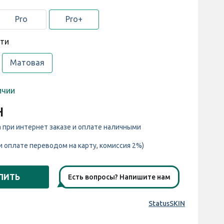
Pro
Pro+
сти
Матовая
ичии
н
а при интернет заказе и оплате наличными
и оплате переводом на карту, комиссия 2%)
ПИТЬ
Есть вопросы? Напишите нам
StatusSKIN