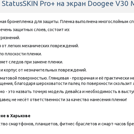
StatusSKIN Pro+ на экран Doogee V30 
нная бронепленка для защиты. Пленка выполнена многослойным сп
речень защитных слоев, состоит из:
грязнений.
 от легких механических повреждений.
по плоскости пленки.
яет следов при замене пленки.
 и корпус от незначительных повреждений.
товой поверхностью. Глянцевая - прозрачная и её практически нез
щения, благодаря шероховатости палец по поверхности скользит 
о - это назвать точную модель девайса и необходимость в выступа
авец не несёт ответственности за качество нанесения пленки!
не в Харькове
 смартфонов, планшетов, фитнес-браслетов и смарт-часов брендов