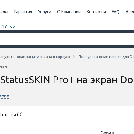
авка
Гарантия
Услуги
О Компании
Контакты
FAQ
Нов
 17
лиуретановая защита экрана и корпуса
Полиуретановая пленка для D
овая
StatusSKIN Pro+ на экран D
нение
Отзывы (0)
Cерия