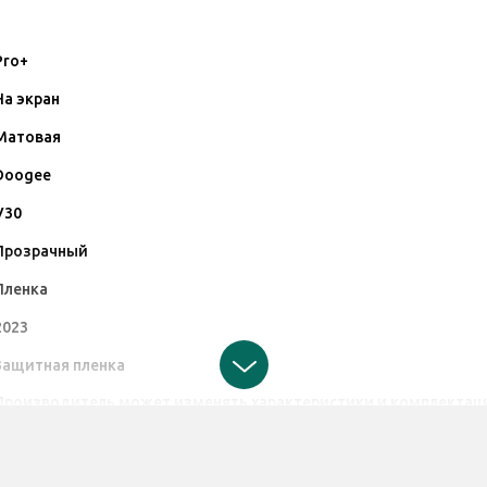
Pro+
На экран
Матовая
Doogee
V30
Прозрачный
Пленка
2023
Защитная пленка
Производитель может изменять характеристики и комплектаци
принимает претензии по поводу этих изменений.