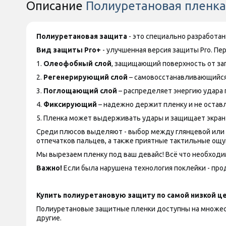
Описание
Полиуретановая пленка 
Полиуретановая защита
- это специально разработа
Вид защиты
Pro+
- улучшенная версия защиты
Pro
. Пе
1.
Олеофобный слой
, защищающий поверхность от за
2.
Регенерирующий слой
– самовосстанавливающийся
3.
Поглощающий слой
– распределяет энергию удара 
4.
Фиксирующий
– надежно держит пленку и не оставл
5. Пленка может выдерживать удары и защищает экран
Среди плюсов выделяют - выбор между глянцевой или ма
отпечатков пальцев, а также приятные тактильные ощу
Мы вырезаем пленку под ваш девайс! Всё что необходим
Важно!
Если была нарушена технология поклейки - прод
Купить полиуретановую защиту по самой низкой це
Полиуретановые защитные пленки доступны на множество
другие.