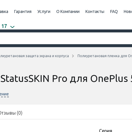
авка
Гарантия
Услуги
О Компании
Контакты
FAQ
Нов
 17
лиуретановая защита экрана и корпуса
Полиуретановая пленка для On
StatusSKIN Pro для OnePlus
нение
Отзывы (0)
Cерия