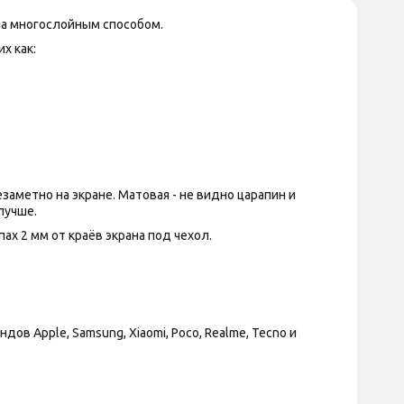
на многослойным способом.
х как:
аметно на экране. Матовая - не видно царапин и
лучше.
х 2 мм от краёв экрана под чехол.
 Apple, Samsung, Xiaomi, Poco, Realme, Tecno и