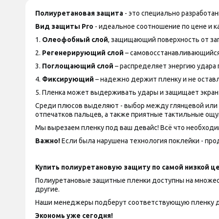
Полиуретановая защита
- это специально разработа
Вид защиты
Pro
- идеальное соотношение по цене и ка
1.
Олеофобный слой
, защищающий поверхность от за
2.
Регенерирующий слой
– самовосстанавливающийся
3.
Поглощающий слой
– распределяет энергию удара 
4.
Фиксирующий
– надежно держит пленку и не оставл
5. Пленка может выдерживать удары и защищает экран
Среди плюсов выделяют - выбор между глянцевой или ма
отпечатков пальцев, а также приятные тактильные ощу
Мы вырезаем пленку под ваш девайс! Всё что необходим
Важно!
Если была нарушена технология поклейки - прод
Купить полиуретановую защиту по самой низкой це
Полиуретановые защитные пленки доступны на множество
другие.
Наши менеджеры подберут соответствующую пленку д
Экономь уже сегодня!