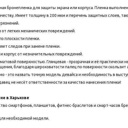
нная бронепленка для защиты экрана или корпуса. Пленка выполне
честву. Имеет толщину в 200 мкм и перечень защитных слоев, таки
грязнений.
 от легких механических повреждений.
по плоскости пленки.
яет следов при замене пленки.
 и корпус от незначительных повреждений.
товой поверхностью. Глянцевая - прозрачная и её практически нез
щения, благодаря шероховатости палец по поверхности скользит 
о - это назвать точную модель девайса и необходимость в выступа
авец не несёт ответственности за качество нанесения пленки!
не в Харькове
 смартфонов, планшетов, фитнес-браслетов и смарт-часов брендов
ля необходимой модели.