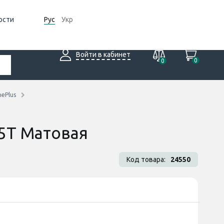
ости
Рус
Укр
Войти в кабинет
0
0
ePlus
 5T Матовая
Код товара:
24550