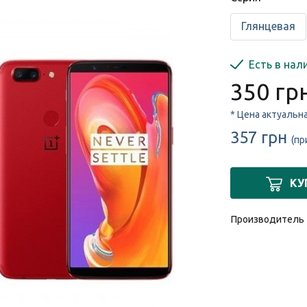
Глянцевая
Есть в нал
350 гр
* Цена актуальн
357 грн
(пр
КУ
Производитель