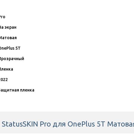
Pro
На экран
Матовая
OnePlus 5T
Прозрачный
Пленка
2022
Защитная пленка
StatusSKIN Pro для OnePlus 5T Матова