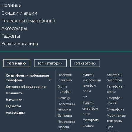
Новинки
Скидки и акции
Телефоны (смартфоны)
Аксессуары
Гаджеты
Услуги магазина
Топ меню
Топ категорий
Топ карточки
Телефон
Купить
Алкатель
Смартфоны и мобильные
телефоны
блеквью
кнопочный
смартфон
телефон
Sigma
Телефоны
Сетевое оборудование
nokia
телефон
техно
Планшеты
Zte
Umidigi
Смартфон
Наушники
Купить
нокия
Телефоны
Гаджеты
смартфон
айфоны
Смартфоны
Аксессуары
поко
Samsung
Мобильные
Моторола
телефоны
Телефоны
Realme
xiaomi
Гугл