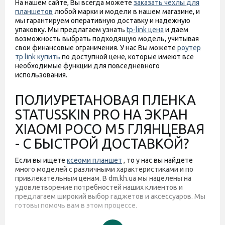
На нашем сайте, Вы всегда можете
заказать чехлы для
планшетов
любой марки и модели в нашем магазине, и
мы гарантируем оперативную доставку и надежную
упаковку. Мы предлагаем узнать
tp-link цена
и даем
возможность выбрать подходящую модель, учитывая
свои финансовые ограничения. У нас Вы можете
роутер
тр link купить
по доступной цене, которые имеют все
необходимые функции для повседневного
использования.
ПОЛИУРЕТАНОВАЯ ПЛЕНКА
STATUSSKIN PRO НА ЭКРАН
XIAOMI POCO M5 ГЛЯНЦЕВАЯ
- С БЫСТРОЙ ДОСТАВКОЙ?
Если вы ищете
ксеоми планшет
, то у нас вы найдете
много моделей с различными характеристиками и по
привлекательным ценам. В dm.kh.ua мы нацелены на
удовлетворение потребностей наших клиентов и
предлагаем широкий выбор гаджетов и аксессуаров. Мы
готовы помочь вам в этом процессе.