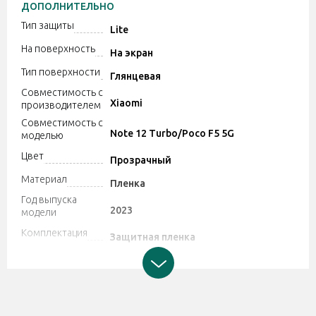
ДОПОЛНИТЕЛЬНО
Тип защиты
Lite
На поверхность
На экран
Тип поверхности
Глянцевая
Совместимость с
Xiaomi
производителем
Совместимость с
Note 12 Turbo/Poco F5 5G
моделью
Цвет
Прозрачный
Материал
Пленка
Год выпуска
2023
модели
Комплектация
Защитная пленка
Производитель может изменять
характеристики и комплектацию
Дополнительно
товара. Обратите внимание, магазин
не принимает претензии по поводу
этих изменений.