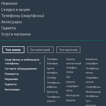
Новинки
Скидки и акции
Телефоны (смартфоны)
Аксессуары
Гаджеты
Услуги магазина
Топ меню
Топ категорий
Топ карточки
Телефон
Купить
Алкатель
Смартфоны и мобильные
телефоны
блеквью
кнопочный
смартфон
телефон
Sigma
Телефоны
Сетевое оборудование
nokia
телефон
техно
Планшеты
Zte
Umidigi
Смартфон
Наушники
Купить
нокия
Телефоны
Гаджеты
смартфон
айфоны
Смартфоны
Аксессуары
поко
Samsung
Мобильные
Моторола
телефоны
Телефоны
Realme
xiaomi
Гугл
пиксель