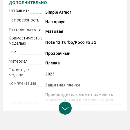
ДОПОЛНИТЕЛЬНО
Тип защиты
Simple Armor
На поверхность
На корпус
Тип поверхности
Матовая
Совместимость с
Note 12 Turbo/Poco F5 5G
моделью
Цвет
Прозрачный
Материал
Пленка
Год выпуска
2023
модели
Комплектация
Защитная пленка
Производитель может изменять
характеристики и комплектацию
Дополнительно
товара. Обратите внимание, магазин
не принимает претензии по поводу
этих изменений.