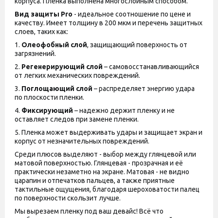
корпуса. Пленка выполнена многослойным способом.
Вид защиты
Pro
- идеальное соотношение по цене и
качеству. Имеет толщину в 200 мкм и перечень защитных
слоев, таких как:
1.
Олеофобный слой
, защищающий поверхность от
загрязнений.
2.
Регенерирующий слой
– самовосстанавливающийся
от легких механических повреждений.
3.
Поглощающий слой
– распределяет энергию удара
по плоскости пленки.
4.
Фиксирующий
– надежно держит пленку и не
оставляет следов при замене пленки.
5. Пленка может выдерживать удары и защищает экран и
корпус от незначительных повреждений.
Среди плюсов выделяют - выбор между глянцевой или
матовой поверхностью. Глянцевая - прозрачная и её
практически незаметно на экране. Матовая - не видно
царапин и отпечатков пальцев, а также приятные
тактильные ощущения, благодаря шероховатости палец
по поверхности скользит лучше.
Мы вырезаем пленку под ваш девайс! Всё что