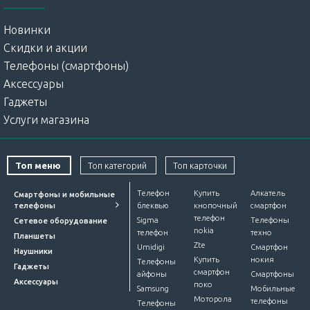
Новинки
Скидки и акции
Телефоны (смартфоны)
Аксессуары
Гаджеты
Услуги магазина
Топ меню
Топ категорий
Топ карточки
Телефон
Купить
Алкатель
Смартфоны и мобильные
телефоны
блеквью
кнопочный
смартфон
телефон
Sigma
Телефоны
Сетевое оборудование
nokia
телефон
техно
Планшеты
Zte
Umidigi
Смартфон
Наушники
Купить
нокия
Телефоны
Гаджеты
смартфон
айфоны
Смартфоны
Аксессуары
поко
Samsung
Мобильные
Моторола
телефоны
Телефоны