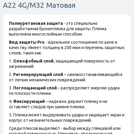
A22 4G/M32 Матовая
Полиуретановая защита
- это специально
разработанная бронепленка для защиты. Пленка
выполнена многослойным способом.
Вид защиты
Pro
- идеальное соотношение по цене и
качеству. Имеет толщину в 200 мкм и перечень защитных
слоев, таких как:
1.
Олеофобный слой
, защищающий поверхность от
загрязнений.
2.
Регенерирующий слой
– самовосстанавливающийся
от легких механических повреждений.
3.
Поглощающий слой
– распределяет энергию удара
по плоскости пленки.
4.
Фиксирующий
– надежно держит пленку и не
оставляет следов при замене пленки.
5. Пленка может выдерживать удары и защищает экран и
корпус от незначительных повреждений.
Среди плюсов выделяют - выбор между глянцевой или
матовой поверхностью. Глянцевая - прозрачная и её