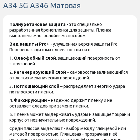
A34 5G A346 Матовая
Полиуретановая защита
- это специально
разработанная бронепленка для защиты. Пленка
выполнена многослойным способом.
Вид защиты
Pro+
- улучшенная версия защиты
Pro
.
Перечень защитных слоев, состоит из:
1.
Олеофобный слой
, защищающий поверхность от
загрязнений.
2.
Регенерирующий слой
– самовосстанавливающийся
от легких механических повреждений.
3.
Поглощающий слой
– распределяет энергию удара
по плоскости пленки.
4.
Фиксирующий
– надежно держит пленку и не
оставляет следов при замене пленки.
5. Пленка может выдерживать удары и защищает экран и
корпус от незначительных повреждений.
Среди плюсов выделяют - выбор между глянцевой или
матовой поверхностью. Глянцевая - прозрачная и её
практически незаметно на экране. Матовая - не видно