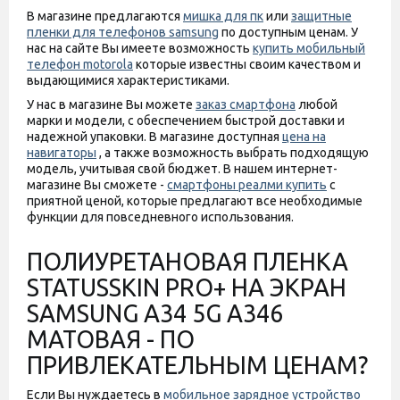
В магазине предлагаются
мишка для пк
или
защитные
пленки для телефонов samsung
по доступным ценам. У
нас на сайте Вы имеете возможность
купить мобильный
телефон motorola
которые известны своим качеством и
выдающимися характеристиками.
У нас в магазине Вы можете
заказ смартфона
любой
марки и модели, с обеспечением быстрой доставки и
надежной упаковки. В магазине доступная
цена на
навигаторы
, а также возможность выбрать подходящую
модель, учитывая свой бюджет. В нашем интернет-
магазине Вы сможете -
смартфоны реалми купить
с
приятной ценой, которые предлагают все необходимые
функции для повседневного использования.
ПОЛИУРЕТАНОВАЯ ПЛЕНКА
STATUSSKIN PRO+ НА ЭКРАН
SAMSUNG A34 5G A346
МАТОВАЯ - ПО
ПРИВЛЕКАТЕЛЬНЫМ ЦЕНАМ?
Если Вы нуждаетесь в
мобильное зарядное устройство