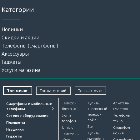
Категории
Новинки
Скидки и акции
Телефоны (смартфоны)
Аксессуары
Гаджеты
Услуги магазина
Топ меню
Топ категорий
Топ карточки
Телефон
Купить
Алкатель
Смартфоны и мобильные
телефоны
блеквью
кнопочный
смартфон
телефон
Sigma
Телефоны
Сетевое оборудование
nokia
телефон
техно
Планшеты
Zte
Umidigi
Смартфон
Наушники
Купить
нокия
Телефоны
Гаджеты
смартфон
айфоны
Смартфоны