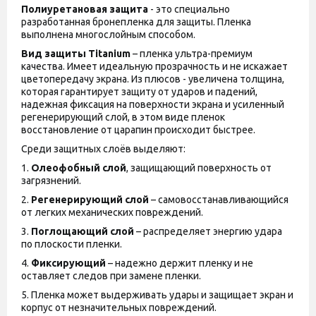
Полиуретановая защита
- это специально
разработанная бронепленка для защиты. Пленка
выполнена многослойным способом.
Вид защиты
Titanium
– пленка ультра-премиум
качества. Имеет идеальную прозрачность и не искажает
цветопередачу экрана. Из плюсов - увеличена толщина,
которая гарантирует защиту от ударов и падений,
надежная фиксация на поверхности экрана и усиленный
регенерирующий слой, в этом виде пленок
восстановление от царапин происходит быстрее.
Среди защитных слоёв выделяют:
1.
Олеофобный слой
, защищающий поверхность от
загрязнений.
2.
Регенерирующий слой
– самовосстанавливающийся
от легких механических повреждений.
3.
Поглощающий слой
– распределяет энергию удара
по плоскости пленки.
4.
Фиксирующий
– надежно держит пленку и не
оставляет следов при замене пленки.
5. Пленка может выдерживать удары и защищает экран и
корпус от незначительных повреждений.