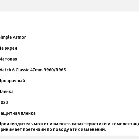
Simple Armor
На экран
Матовая
Watch 6 Classic 47mm R960/R965
Прозрачный
Пленка
2023
Защитная пленка
Производитель может изменять характеристики и комплектаци
принимает претензии по поводу этих изменений.