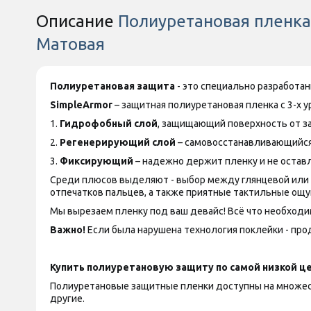
Описание
Полиуретановая пленка 
Матовая
Полиуретановая защита
- это специально разработа
SimpleArmor
– защитная полиуретановая пленка с 3-х 
1.
Гидрофобный слой
, защищающий поверхность от за
2.
Регенерирующий слой
– самовосстанавливающийся
3.
Фиксирующий
– надежно держит пленку и не оставл
Среди плюсов выделяют - выбор между глянцевой или ма
отпечатков пальцев, а также приятные тактильные ощу
Мы вырезаем пленку под ваш девайс! Всё что необходим
Важно!
Если была нарушена технология поклейки - прод
Купить полиуретановую защиту по самой низкой це
Полиуретановые защитные пленки доступны на множество
другие.