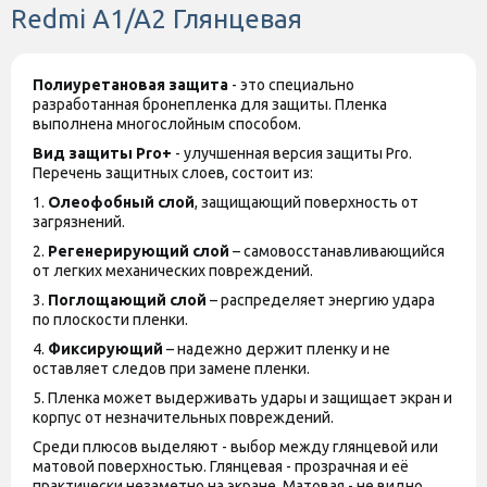
Redmi A1/A2 Глянцевая
Полиуретановая защита
- это специально
разработанная бронепленка для защиты. Пленка
выполнена многослойным способом.
Вид защиты
Pro+
- улучшенная версия защиты
Pro
.
Перечень защитных слоев, состоит из:
1.
Олеофобный слой
, защищающий поверхность от
загрязнений.
2.
Регенерирующий слой
– самовосстанавливающийся
от легких механических повреждений.
3.
Поглощающий слой
– распределяет энергию удара
по плоскости пленки.
4.
Фиксирующий
– надежно держит пленку и не
оставляет следов при замене пленки.
5. Пленка может выдерживать удары и защищает экран и
корпус от незначительных повреждений.
Среди плюсов выделяют - выбор между глянцевой или
матовой поверхностью. Глянцевая - прозрачная и её
практически незаметно на экране. Матовая - не видно