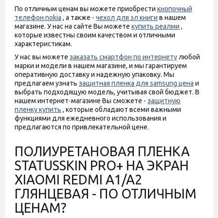
По отличным ценам вы можете приобрести
кнопочный
телефон nokia
, а также -
чехол для эл книги
в нашем
магазине. У нас на сайте Вы можете
купить реалми
,
которые известны своим качеством и отличными
характеристикам.
У нас вы можете
заказать смартфон по интернету
любой
марки и модели в нашем магазине, и мы гарантируем
оперативную доставку и надежную упаковку. Мы
предлагаем узнать
защитная пленка для samsung цена
и
выбрать подходящую модель, учитывая свой бюджет. В
нашем интернет-магазине Вы сможете -
защитную
пленку купить
, которые обладают всеми важными
функциями для ежедневного использования и
предлагаются по привлекательной цене.
ПОЛИУРЕТАНОВАЯ ПЛЕНКА
STATUSSKIN PRO+ НА ЭКРАН
XIAOMI REDMI A1/A2
ГЛЯНЦЕВАЯ - ПО ОТЛИЧНЫМ
ЦЕНАМ?