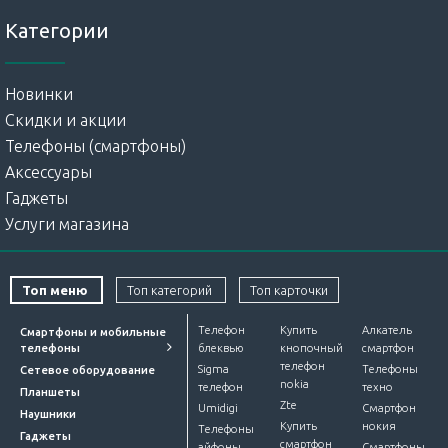
Категории
Новинки
Скидки и акции
Телефоны (смартфоны)
Аксессуары
Гаджеты
Услуги магазина
Топ меню
Топ категорий
Топ карточки
Телефон
Купить
Алкатель
Смартфоны и мобильные
телефоны
блеквью
кнопочный
смартфон
телефон
Sigma
Телефоны
Сетевое оборудование
nokia
телефон
техно
Планшеты
Zte
Umidigi
Смартфон
Наушники
Купить
нокия
Телефоны
Гаджеты
смартфон
айфоны
Смартфоны