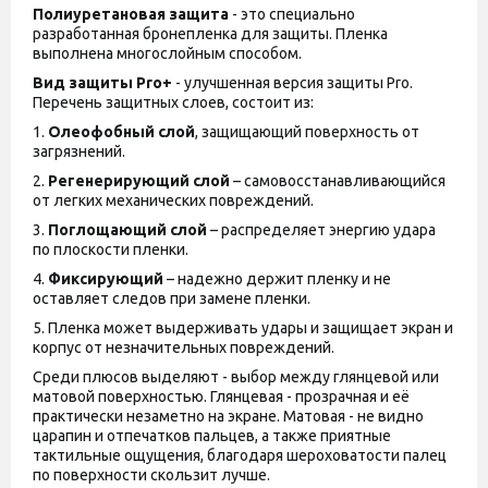
Полиуретановая защита
- это специально
разработанная бронепленка для защиты. Пленка
выполнена многослойным способом.
Вид защиты
Pro+
- улучшенная версия защиты
Pro
.
Перечень защитных слоев, состоит из:
1.
Олеофобный слой
, защищающий поверхность от
загрязнений.
2.
Регенерирующий слой
– самовосстанавливающийся
от легких механических повреждений.
3.
Поглощающий слой
– распределяет энергию удара
по плоскости пленки.
4.
Фиксирующий
– надежно держит пленку и не
оставляет следов при замене пленки.
5. Пленка может выдерживать удары и защищает экран и
корпус от незначительных повреждений.
Среди плюсов выделяют - выбор между глянцевой или
матовой поверхностью. Глянцевая - прозрачная и её
практически незаметно на экране. Матовая - не видно
царапин и отпечатков пальцев, а также приятные
тактильные ощущения, благодаря шероховатости палец
по поверхности скользит лучше.