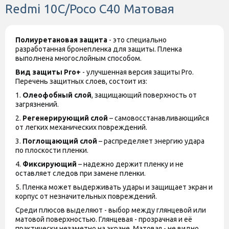
Redmi 10C/Poco C40 Матовая
Полиуретановая защита
- это специально
разработанная бронепленка для защиты. Пленка
выполнена многослойным способом.
Вид защиты
Pro+
- улучшенная версия защиты
Pro
.
Перечень защитных слоев, состоит из:
1.
Олеофобный слой
, защищающий поверхность от
загрязнений.
2.
Регенерирующий слой
– самовосстанавливающийся
от легких механических повреждений.
3.
Поглощающий слой
– распределяет энергию удара
по плоскости пленки.
4.
Фиксирующий
– надежно держит пленку и не
оставляет следов при замене пленки.
5. Пленка может выдерживать удары и защищает экран и
корпус от незначительных повреждений.
Среди плюсов выделяют - выбор между глянцевой или
матовой поверхностью. Глянцевая - прозрачная и её
практически незаметно на экране. Матовая - не видно