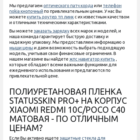
Мы предлагаем
оптического патч корда
или
телефон
nokia кнопочный
по привлекательным ценам. У нас Вы
можете
купить роутер тп линк
с их известным качеством
и отличными техническими характеристиками.
Вы можете
заказать зарядку
всех марок и моделей, и
наша команда гарантирует быструю доставку и
надежную упаковку. Мы предоставляем информацию о
мыши цены
и даем возможность выбрать подходящую
модель, учитывая свои финансовые ограничения. В
нашем магазине вы найдете
жпс навигатор купить
,
которые обладают всеми важными функциями для
ежедневного использования и предлагаются по
привлекательной цене.
ПОЛИУРЕТАНОВАЯ ПЛЕНКА
STATUSSKIN PRO+ НА КОРПУС
XIAOMI REDMI 10C/POCO C40
МАТОВАЯ - ПО ОТЛИЧНЫМ
ЦЕНАМ?
Если Вы активно ищете
защитные стекла для