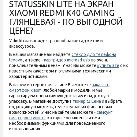
STATUSSKIN LITE НА ЭКРАН
XIAOMI REDMI K40 GAMING
ГЛЯНЦЕВАЯ - ПО ВЫГОДНОЙ
ЦЕНЕ?
У dm.kh.ua вас ждет разнообразие гаджетов и
аксессуаров.
В нашем магазине вы найдете
стекло для телефона
lenovo
, а также -
картридер microsd usb
по очень
привлекательным ценам. У нас Вы можете
купить зте
с их
известным качеством и отличными техническими
характеристиками.
В нашем интернет-магазине Вы можете
заказать
смартфон xiaomi
любой марки и модели, и мы
гарантируем оперативную доставку и надежную
упаковку. В магазине доступна
тюнер t2 цена
и выбрать
подходящую модель, с учетом ваших финансовых
возможностей. У нас на сайте Вы можете -
самсунг
смартфон купить
, которые оснащены всеми
необходимыми функциями для повседневного
использования.