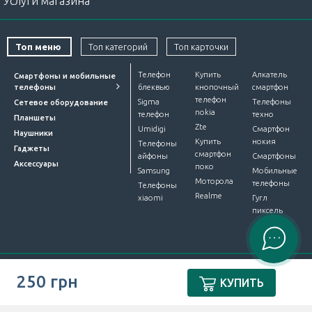
Услуги магазина
Топ меню
Топ категорий
Топ карточки
Телефон
Купить
Алкатель
Смартфоны и мобильные
телефоны
блеквью
кнопочный
смартфон
телефон
Sigma
Телефоны
Сетевое оборудование
nokia
телефон
техно
Планшеты
Zte
Umidigi
Смартфон
Наушники
Купить
нокия
Телефоны
Гаджеты
смартфон
айфоны
Смартфоны
Аксессуары
поко
Samsung
Мобильные
Моторола
телефоны
Телефоны
Realme
xiaomi
Гугл
пиксель
Интернет-магазин Device Market © 2012-2026. Все права
250 грн
КУПИТЬ
защищены.
ПУБЛІЧНА ОФЕРТА
.