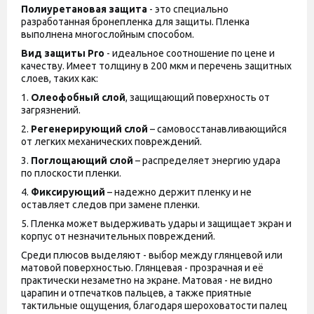
Полиуретановая защита
- это специально
разработанная бронепленка для защиты. Пленка
выполнена многослойным способом.
Вид защиты
Pro
- идеальное соотношение по цене и
качеству. Имеет толщину в 200 мкм и перечень защитных
слоев, таких как:
1.
Олеофобный слой
, защищающий поверхность от
загрязнений.
2.
Регенерирующий слой
– самовосстанавливающийся
от легких механических повреждений.
3.
Поглощающий слой
– распределяет энергию удара
по плоскости пленки.
4.
Фиксирующий
– надежно держит пленку и не
оставляет следов при замене пленки.
5. Пленка может выдерживать удары и защищает экран и
корпус от незначительных повреждений.
Среди плюсов выделяют - выбор между глянцевой или
матовой поверхностью. Глянцевая - прозрачная и её
практически незаметно на экране. Матовая - не видно
царапин и отпечатков пальцев, а также приятные
тактильные ощущения, благодаря шероховатости палец