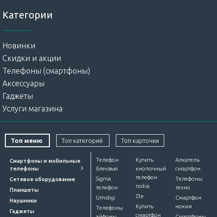
Категории
Новинки
Скидки и акции
Телефоны (смартфоны)
Аксессуары
Гаджеты
Услуги магазина
Топ меню
Топ категорий
Топ карточки
Телефон
Купить
Алкатель
Смартфоны и мобильные
телефоны
блеквью
кнопочный
смартфон
телефон
Sigma
Телефоны
Сетевое оборудование
nokia
телефон
техно
Планшеты
Zte
Umidigi
Смартфон
Наушники
Купить
нокия
Телефоны
Гаджеты
смартфон
айфоны
Смартфоны