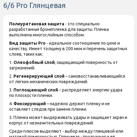
6/6 Pro Глянцевая
Полиуретановая защита
- это специально
разработанная бронепленка для защиты. Пленка
выполнена многослойным способом.
Вид защиты
Pro
- идеальное соотношение по цене и
качеству. Имеет толщину в 200 мкм и перечень защитных
слоев, таких как:
1.
Олеофобный слой
, защищающий поверхность от
загрязнений.
2.
Регенерирующий слой
– самовосстанавливающийся
от легких механических повреждений.
3.
Поглощающий слой
– распределяет энергию удара
по плоскости пленки.
4.
Фиксирующий
– надежно держит пленку и не
оставляет следов при замене пленки.
5. Пленка может выдерживать удары и защищает экран и
корпус от незначительных повреждений.
Среди плюсов выделяют - выбор между глянцевой или
матовой поверхностью. Глянцевая - прозрачная и её