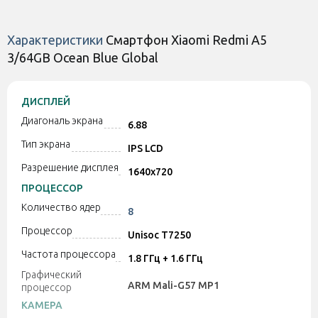
...
Характеристики
Смартфон Xiaomi Redmi A5
3/64GB Ocean Blue Global
Оставить отзыв
Оставить отзыв
Чехол WAVE Colorful
Чехол ArmorStandart
ДИСПЛЕЙ
(TPU) для Xiaomi Redmi
ICON Camera Cov для
A5 4G UA Black
Xiaomi Redmi A5 4G UA
Диагональ экрана
6.88
Dark Blue (ARM85949)
Есть в наличии
Есть в наличии
Тип экрана
IPS LCD
Разрешение дисплея
1640x720
250 грн
300 грн
ПРОЦЕССОР
Количество ядер
8
Процессор
Unisoc T7250
Код:
41204
Код:
41203
Частота процессора
1.8 ГГц + 1.6 ГГц
Графический
ARM Mali-G57 MP1
процессор
КАМЕРА