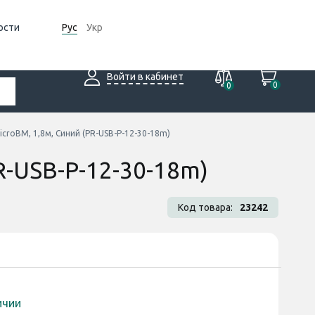
ости
Рус
Укр
Войти в кабинет
0
0
icroBM, 1,8м, Синий (PR-USB-P-12-30-18m)
R-USB-P-12-30-18m)
Код товара:
23242
ичии