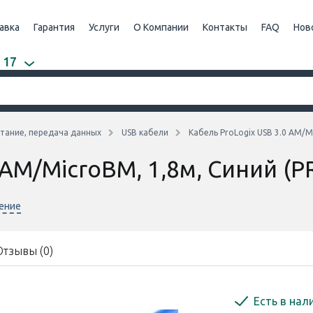
авка
Гарантия
Услуги
О Компании
Контакты
FAQ
Нов
 17
тание, передача данных
USB кабели
Кабель ProLogix USB 3.0 AM/M
 AM/MicroBM, 1,8м, Синий (P
нение
Отзывы (0)
Есть в нал