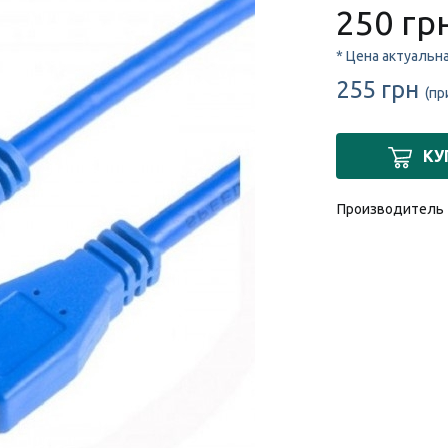
250 гр
* Цена актуальн
255 грн
(пр
КУ
Производитель