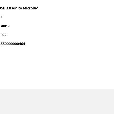
USB 3.0 AM to MicroBM
1.8
Синий
2022
4550000000464