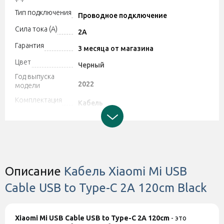
Тип подключения
Проводное подключение
Сила тока (A)
2A
Гарантия
3 месяца от магазина
Цвет
Черный
Год выпуска
2022
модели
Комплектация
Кабель
Производитель может изменять
характеристики и комплектацию
Дополнительно
товара. Обратите внимание, магазин
не принимает претензии по поводу
этих изменений.
Описание
Кабель Xiaomi Mi USB
Штрихкод
2000996103363
Cable USB to Type-C 2A 120cm Black
Xiaomi Mi USB Cable USB to Type-C 2A 120cm
- это