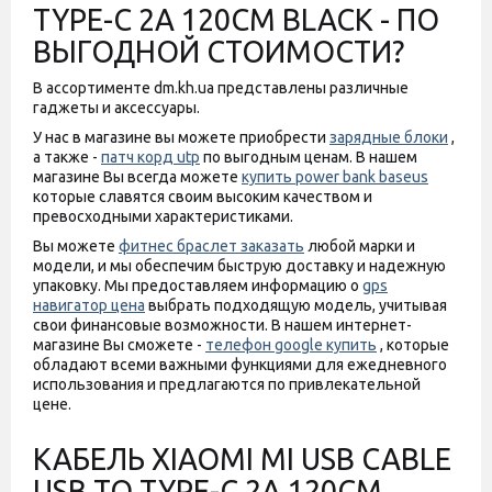
TYPE-C 2A 120CM BLACK - ПО
ВЫГОДНОЙ СТОИМОСТИ?
В ассортименте dm.kh.ua представлены различные
гаджеты и аксессуары.
У нас в магазине вы можете приобрести
зарядные блоки
,
а также -
патч корд utp
по выгодным ценам. В нашем
магазине Вы всегда можете
купить power bank baseus
которые славятся своим высоким качеством и
превосходными характеристиками.
Вы можете
фитнес браслет заказать
любой марки и
модели, и мы обеспечим быструю доставку и надежную
упаковку. Мы предоставляем информацию о
gps
навигатор цена
выбрать подходящую модель, учитывая
свои финансовые возможности. В нашем интернет-
магазине Вы сможете -
телефон google купить
, которые
обладают всеми важными функциями для ежедневного
использования и предлагаются по привлекательной
цене.
КАБЕЛЬ XIAOMI MI USB CABLE
USB TO TYPE-C 2A 120CM