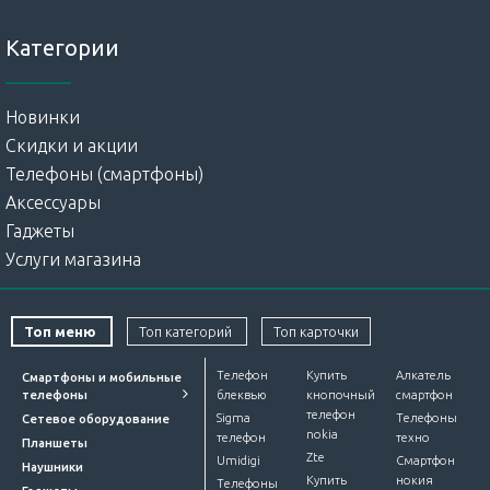
Категории
Новинки
Скидки и акции
Телефоны (смартфоны)
Аксессуары
Гаджеты
Услуги магазина
Топ меню
Топ категорий
Топ карточки
Телефон
Купить
Алкатель
Смартфоны и мобильные
телефоны
блеквью
кнопочный
смартфон
телефон
Sigma
Телефоны
Сетевое оборудование
nokia
телефон
техно
Планшеты
Zte
Umidigi
Смартфон
Наушники
Купить
нокия
Телефоны