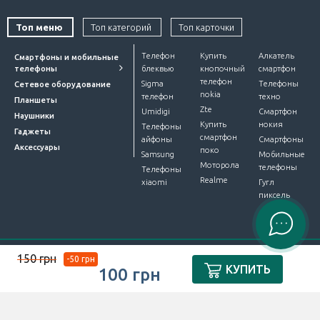
Топ меню
Топ категорий
Топ карточки
Телефон
Купить
Алкатель
Смартфоны и мобильные
телефоны
блеквью
кнопочный
смартфон
телефон
Sigma
Телефоны
Сетевое оборудование
nokia
телефон
техно
Планшеты
Zte
Umidigi
Смартфон
Наушники
Купить
нокия
Телефоны
Гаджеты
смартфон
айфоны
Смартфоны
Аксессуары
поко
Samsung
Мобильные
Моторола
телефоны
Телефоны
Realme
xiaomi
Гугл
пиксель
150 грн
-50 грн
Интернет-магазин Device Market © 2012-2026. Все права
КУПИТЬ
100 грн
защищены.
ПУБЛІЧНА ОФЕРТА
.
Разработали
ЧИСЛА