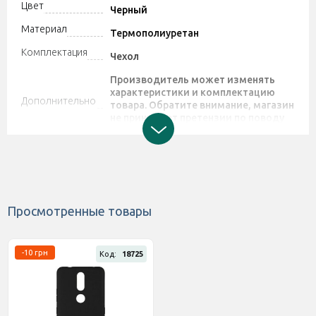
Цвет
Черный
Материал
Термополиуретан
Комплектация
Чехол
Производитель может изменять
характеристики и комплектацию
Дополнительно
товара. Обратите внимание, магазин
не принимает претензии по поводу
этих изменений.
Штрихкод
2377700595241
Просмотренные товары
-10 грн
Код:
18725