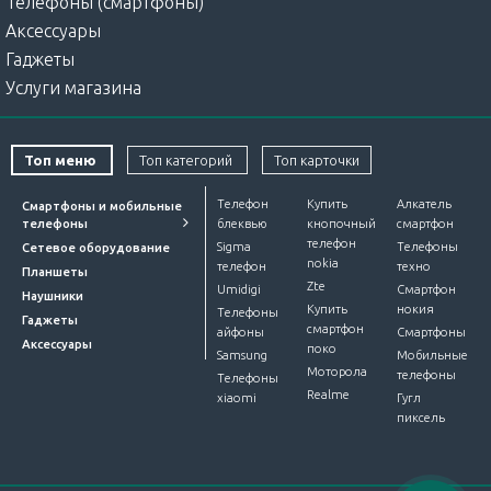
Телефоны (смартфоны)
Аксессуары
Гаджеты
Купить наушники Samsung
– тип и
Услуги магазина
характеристики моделей
Корейский бренд сделал упор на аксессуары для
Топ меню
Топ категорий
Топ карточки
смартфонов, поэтому накладные
наушники на Самсунг
представлены только в линейке ЕО. В конструкции
Телефон
Купить
Алкатель
Смартфоны и мобильные
телефоны
блеквью
кнопочный
смартфон
сочетается прочный пластик и мягкая экокожа. Чтобы
телефон
Sigma
Телефоны
Сетевое оборудование
получить чистый звук и в комплекте с гаджетами и при
nokia
телефон
техно
Планшеты
подключении к профессиональной звуковой
Zte
Umidigi
Смартфон
Наушники
аппаратуре, использованы 40-миллиметровые
Купить
нокия
Телефоны
Гаджеты
смартфон
айфоны
Смартфоны
динамики. Для удобной транспортировки шнур можно
Аксессуары
поко
Samsung
Мобильные
отключить.
Моторола
телефоны
Телефоны
Realme
Внутриканальные устройства представлены
xiaomi
Гугл
пиксель
вкладышами и вакуумными моделями. Для
производства бренд использует такие технические
решения: