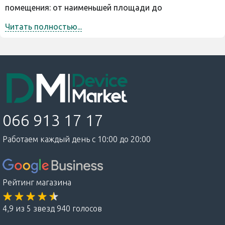
помещения: от наименьшей площади до
максимального охвата сигналом. Отличаются по
Читать полностью...
частоте (2,4 и 5 ГГц), способностью выбрать
оптимальную для работы. Разное количество портов,
что влияет на возможность подключения нескольких
разнородных устройств: ноутбуков, ПК, телевизора,
игровых приставок, системы «умный дом». Управление
через англоязычное приложение на смартфоне.
Компания Xiaomi охватывает все больше
066 913 17 17
наименований всевозможных устройств, среди
которых достойное место занимают Wi-Fi роутеры
Работаем каждый день с 10:00 до 20:00
Xiaomi. Они находятся в числе ведущих брендов по
изготовлению маршрутизаторов.
Рейтинг магазина
Что влияет на выбор Wi-Fi роутера
4,9 из 5 звезд 940 голосов
Какому именно производителю отдать предпочтение,