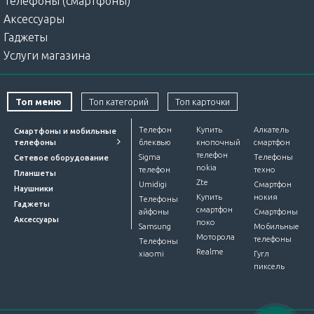
Телефоны (смартфоны)
сельская местность, далеко от цивилизации
Аксессуары
вообще);
Гаджеты
совместимость с модемом (если таковой есть или
Услуги магазина
необходим);
наличие в маршрутизаторе USB и его важность в
Топ меню
Топ категорий
Топ карточки
конкретном случае;
роутер для стационарного использования или в
Телефон
Купить
Алкатель
Смартфоны и мобильные
телефоны
блеквью
кнопочный
смартфон
путешествии.
телефон
Sigma
Телефоны
Сетевое оборудование
Купить Wi-Fi роутер Xiaomi для многих пользователей
nokia
телефон
техно
Планшеты
Zte
– очевидное преимущество, исходя из успешной
Umidigi
Смартфон
Наушники
Купить
нокия
Телефоны
практики применения: надежность, бесперебойная
Гаджеты
смартфон
айфоны
Смартфоны
работа, превосходное качество передачи информации.
Аксессуары
поко
Samsung
Мобильные
Моторола
телефоны
Телефоны
Realme
xiaomi
Гугл
Особенности настройки и
пиксель
эксплуатации Wi-Fi роутеров Xiaomi