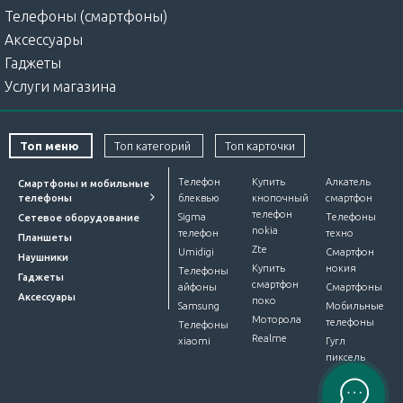
Телефоны (смартфоны)
Аксессуары
Гаджеты
Услуги магазина
Топ меню
Топ категорий
Топ карточки
Телефон
Купить
Алкатель
Смартфоны и мобильные
телефоны
блеквью
кнопочный
смартфон
телефон
Sigma
Телефоны
Сетевое оборудование
nokia
телефон
техно
Планшеты
Zte
Umidigi
Смартфон
Наушники
Купить
нокия
Телефоны
Гаджеты
смартфон
айфоны
Смартфоны
Аксессуары
поко
Samsung
Мобильные
Моторола
телефоны
Телефоны
Realme
xiaomi
Гугл
пиксель