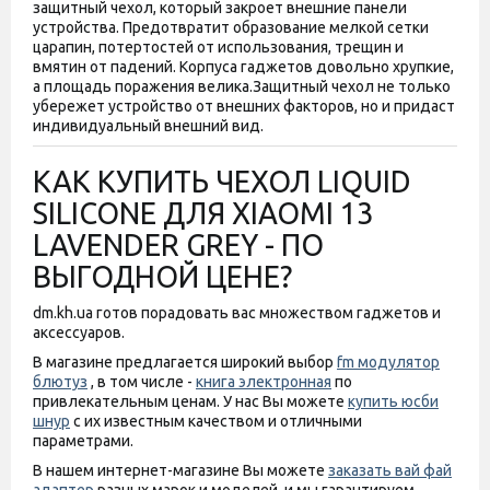
защитный чехол, который закроет внешние панели
устройства. Предотвратит образование мелкой сетки
царапин, потертостей от использования, трещин и
вмятин от падений. Корпуса гаджетов довольно хрупкие,
а площадь поражения велика.
Защитный чехол не только
убережет устройство от внешних факторов, но и придаст
индивидуальный внешний вид.
КАК КУПИТЬ ЧЕХОЛ LIQUID
SILICONE ДЛЯ XIAOMI 13
LAVENDER GREY - ПО
ВЫГОДНОЙ ЦЕНЕ?
dm.kh.ua готов порадовать вас множеством гаджетов и
аксессуаров.
В магазине предлагается широкий выбор
fm модулятор
блютуз
, в том числе -
книга электронная
по
привлекательным ценам. У нас Вы можете
купить юсби
шнур
с их известным качеством и отличными
параметрами.
В нашем интернет-магазине Вы можете
заказать вай фай