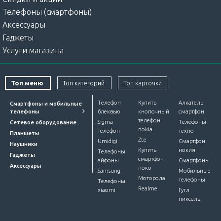
Телефоны (смартфоны)
Аксессуары
Гаджеты
Услуги магазина
Топ меню
Топ категорий
Топ карточки
Телефон
Купить
Алкатель
Смартфоны и мобильные
телефоны
блеквью
кнопочный
смартфон
телефон
Sigma
Телефоны
Сетевое оборудование
nokia
телефон
техно
Планшеты
Zte
Umidigi
Смартфон
Наушники
Купить
нокия
Телефоны
Гаджеты
смартфон
айфоны
Смартфоны
Аксессуары
поко
Samsung
Мобильные
Моторола
телефоны
Телефоны
Realme
xiaomi
Гугл
пиксель