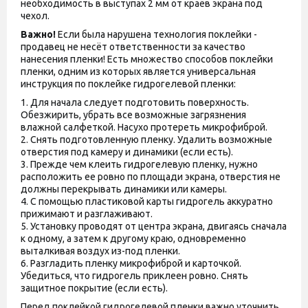
необходимость в выступах 2 мм от краёв экрана под
чехол.
Важно!
Если была нарушена технология поклейки -
продавец не несёт ответственности за качество
нанесения пленки! Есть множество способов поклейки
пленки, одним из которых является универсальная
инструкция по поклейке гидрогелевой пленки:
1. Для начала следует подготовить поверхность.
Обезжирить, убрать все возможные загрязнения
влажной салфеткой. Насухо протереть микрофиброй.
2. Снять подготовленную пленку. Удалить возможные
отверстия под камеру и динамики (если есть).
3. Прежде чем клеить гидрогелевую пленку, нужно
расположить ее ровно по площади экрана, отверстия не
должны перекрывать динамики или камеры.
4. С помощью пластиковой карты гидрогель аккуратно
прижимают и разглаживают.
5. Установку проводят от центра экрана, двигаясь сначала
к одному, а затем к другому краю, одновременно
выталкивая воздух из-под пленки.
6. Разгладить пленку микрофиброй и карточкой.
Убедиться, что гидрогель приклеен ровно. Снять
защитное покрытие (если есть).
Перед поклейкой гидрогелевой пленки важно уточнить