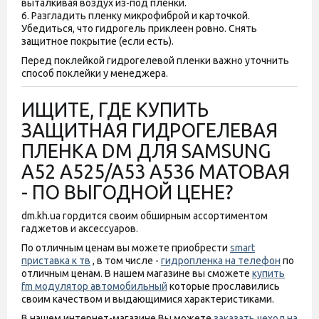
выталкивая воздух из-под пленки.
6. Разгладить пленку микрофиброй и карточкой.
Убедиться, что гидрогель приклеен ровно. Снять
защитное покрытие (если есть).
Перед поклейкой гидрогелевой пленки важно уточнить
способ поклейки у менеджера.
ИЩИТЕ, ГДЕ КУПИТЬ
ЗАЩИТНАЯ ГИДРОГЕЛЕВАЯ
ПЛЕНКА DM ДЛЯ SAMSUNG
A52 A525/A53 A536 МАТОВАЯ
- ПО ВЫГОДНОЙ ЦЕНЕ?
dm.kh.ua гордится своим обширным ассортиментом
гаджетов и аксессуаров.
По отличным ценам вы можете приобрести
smart
приставка к тв
, в том числе -
гидропленка на телефон
по
отличным ценам. В нашем магазине вы сможете
купить
fm модулятор автомобильный
которые прославились
своим качеством и выдающимися характеристиками.
В нашем интернет-магазине Вы можете
заказать чехол на