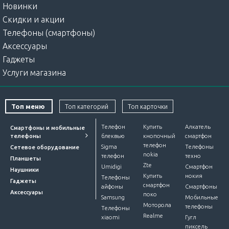
Новинки
Скидки и акции
Телефоны (смартфоны)
Аксессуары
Гаджеты
Услуги магазина
Топ меню
Топ категорий
Топ карточки
Телефон
Купить
Алкатель
Смартфоны и мобильные
телефоны
блеквью
кнопочный
смартфон
телефон
Sigma
Телефоны
Сетевое оборудование
nokia
телефон
техно
Планшеты
Zte
Umidigi
Смартфон
Наушники
Купить
нокия
Телефоны
Гаджеты
смартфон
айфоны
Смартфоны
Аксессуары
поко
Samsung
Мобильные
Моторола
телефоны
Телефоны
Realme
xiaomi
Гугл
пиксель