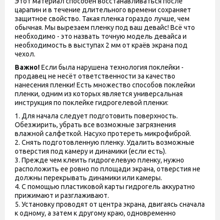
Этот материал способен восстанавливаться после
царапин и в течение длительного времени сохраняет
защитное свойство. Такая пленка гораздо лучше, чем
обычная. Мы вырезаем пленку под ваш девайс! Всё что
необходимо - это назвать точную модель девайса и
необходимость в выступах 2 мм от краёв экрана под
чехол.
Важно!
Если была нарушена технология поклейки -
продавец не несёт ответственности за качество
нанесения пленки! Есть множество способов поклейки
пленки, одним из которых является универсальная
инструкция по поклейке гидрогелевой пленки:
1. Для начала следует подготовить поверхность.
Обезжирить, убрать все возможные загрязнения
влажной салфеткой. Насухо протереть микрофиброй.
2. Снять подготовленную пленку. Удалить возможные
отверстия под камеру и динамики (если есть).
3. Прежде чем клеить гидрогелевую пленку, нужно
расположить ее ровно по площади экрана, отверстия не
должны перекрывать динамики или камеры.
4. С помощью пластиковой карты гидрогель аккуратно
прижимают и разглаживают.
5. Установку проводят от центра экрана, двигаясь сначала
к одному, а затем к другому краю, одновременно