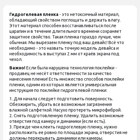
Гидрогелевая пленка
- это нетоксичный материал,
обладающий свойством поглощать и держать влагу.
Этот материал способен восстанавливаться после
царапин и в течение длительного времени сохраняет
защитное свойство. Такая пленка гораздо лучше, чем
обычная. Мы вырезаем пленку под ваш девайс! Всё что
необходимо - это назвать точную модель девайса и
необходимость в выступах 2 мм от краёв экрана под
чехол.
Важно!
Если была нарушена технология поклейки -
продавец не несёт ответственности за качество
нанесения пленки! Есть множество способов поклейки
пленки, одним из которых является универсальная
инструкция по поклейке гидрогелевой пленки:
1. Для начала следует подготовить поверхность.
Обезжирить, убрать все возможные загрязнения
влажной салфеткой. Насухо протереть микрофиброй.
2. Снять подготовленную пленку. Удалить возможные
отверстия под камеру и динамики (если есть).
3. Прежде чем клеить гидрогелевую пленку, нужно
расположить ее ровно по площади экрана, отверстия не
должны перекрывать динамики или камеры.