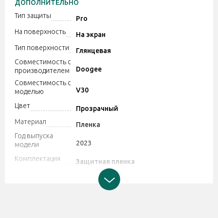
ДОПОЛНИТЕЛЬНО
Тип защиты
Pro
На поверхность
На экран
Тип поверхности
Глянцевая
Совместимость с
Doogee
производителем
Совместимость с
V30
моделью
Цвет
Прозрачный
Материал
Пленка
Год выпуска
2023
модели
Комплектация
Защитная пленка
Производитель может изменять
характеристики и комплектацию
Дополнительно
товара. Обратите внимание, магазин
не принимает претензии по поводу
этих изменений.