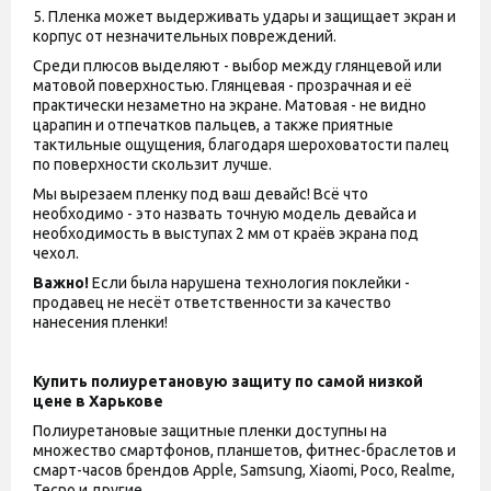
5. Пленка может выдерживать удары и защищает экран и
корпус от незначительных повреждений.
Среди плюсов выделяют - выбор между глянцевой или
матовой поверхностью. Глянцевая - прозрачная и её
практически незаметно на экране. Матовая - не видно
царапин и отпечатков пальцев, а также приятные
тактильные ощущения, благодаря шероховатости палец
по поверхности скользит лучше.
Мы вырезаем пленку под ваш девайс! Всё что
необходимо - это назвать точную модель девайса и
необходимость в выступах 2 мм от краёв экрана под
чехол.
Важно!
Если была нарушена технология поклейки -
продавец не несёт ответственности за качество
нанесения пленки!
Купить полиуретановую защиту по самой низкой
цене в Харькове
Полиуретановые защитные пленки доступны на
множество смартфонов, планшетов, фитнес-браслетов и
смарт-часов брендов Apple, Samsung, Xiaomi, Poco, Realme,
Tecno и другие.