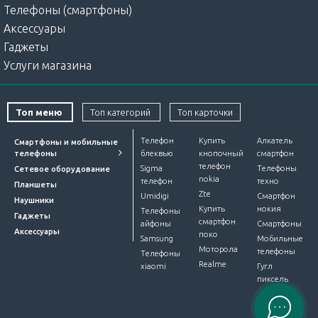
Телефоны (смартфоны)
Аксессуары
Гаджеты
Услуги магазина
Топ меню
Топ категорий
Топ карточки
Телефон
Купить
Алкатель
Смартфоны и мобильные
телефоны
блеквью
кнопочный
смартфон
телефон
Sigma
Телефоны
Сетевое оборудование
nokia
телефон
техно
Планшеты
Zte
Umidigi
Смартфон
Наушники
Купить
нокия
Телефоны
Гаджеты
смартфон
айфоны
Смартфоны
Аксессуары
поко
Samsung
Мобильные
Моторола
телефоны
Телефоны
Realme
xiaomi
Гугл
пиксель