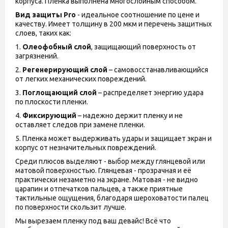
корпуса. Пленка выполнена многослойным способом.
Вид защиты
Pro
- идеальное соотношение по цене и
качеству. Имеет толщину в 200 мкм и перечень защитных
слоев, таких как:
1.
Олеофобный слой
, защищающий поверхность от
загрязнений.
2.
Регенерирующий слой
– самовосстанавливающийся
от легких механических повреждений.
3.
Поглощающий слой
– распределяет энергию удара
по плоскости пленки.
4.
Фиксирующий
– надежно держит пленку и не
оставляет следов при замене пленки.
5. Пленка может выдерживать удары и защищает экран и
корпус от незначительных повреждений.
Среди плюсов выделяют - выбор между глянцевой или
матовой поверхностью. Глянцевая - прозрачная и её
практически незаметно на экране. Матовая - не видно
царапин и отпечатков пальцев, а также приятные
тактильные ощущения, благодаря шероховатости палец
по поверхности скользит лучше.
Мы вырезаем пленку под ваш девайс! Всё что