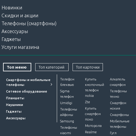
Новинки
Скидки и акции
Телефоны (смартфоны)
Аксессуары
Гаджеты
Услуги магазина
Топ меню
Топ категорий
Топ карточки
Телефон
Купить
Алкатель
Смартфоны и мобильные
телефоны
блеквью
кнопочный
смартфон
телефон
Sigma
Телефоны
Сетевое оборудование
nokia
телефон
техно
Планшеты
Zte
Umidigi
Смартфон
Наушники
Купить
нокия
Телефоны
Гаджеты
смартфон
айфоны
Смартфоны
Аксессуары
поко
Samsung
Мобильные
Моторола
телефоны
Телефоны
Realme
xiaomi
Гугл