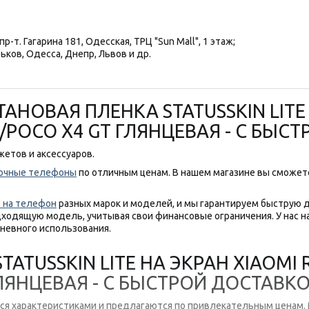
р-т. Гагарина 181, Одесская, ТРЦ "Sun Mall", 1 этаж;
ьков, Одесса, Днепр, Львов и др.
АНОВАЯ ПЛЕНКА STATUSSKIN LITE 
+/POCO X4 GT ГЛЯНЦЕВАЯ - С БЫС
етов и аксессуаров.
почные телефоны
по отличным ценам. В нашем магазине вы сможе
о на телефон
разных марок и моделей, и мы гарантируем быструю 
одящую модель, учитывая свои финансовые ограничения. У нас н
евного использования.
TUSSKIN LITE НА ЭКРАН XIAOMI R
ГЛЯНЦЕВАЯ - С БЫСТРОЙ ДОСТАВК
ся характеристиками и предлагаются по привлекательным ценам. М