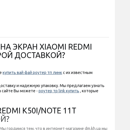
НА ЭКРАН XIAOMI REDMI
ТРОЙ ДОСТАВКОЙ?
те
купить вай фай роутер тп линк
с их известным
доставку и надежную упаковку. Мы предлагаем узнать
а сайте Вы можете -
роутер тр link купить
, которые
EDMI K50I/NOTE 11T
ОЙ?
ы гордимся тем, что в интернет-магазине dm.kh.ua мы