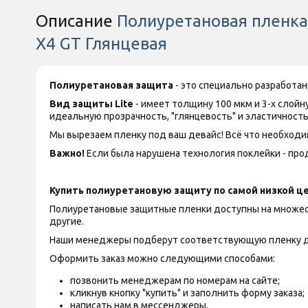
Описание
Полиуретановая пленка S
X4 GT Глянцевая
Полиуретановая защита
- это специально разработа
Вид защиты
Lite
- имеет толщину 100 мкм и 3-х слой
идеальную прозрачность, "глянцевость" и эластичность
Мы вырезаем пленку под ваш девайс! Всё что необходим
Важно!
Если была нарушена технология поклейки - прод
Купить полиуретановую защиту по самой низкой це
Полиуретановые защитные пленки доступны на множество
другие.
Наши менеджеры подберут соответствующую пленку д
Оформить заказ можно следующими способами:
позвонить менеджерам по номерам на сайте;
кликнув кнопку "купить" и заполнить форму заказа;
написать нам в мессенджеры.