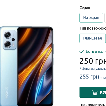
Cерия
На экран
Тип поверхно
Глянцевая
Есть в нал
250 гр
* Цена актуальн
255 грн
(пр
КУ
Производитель