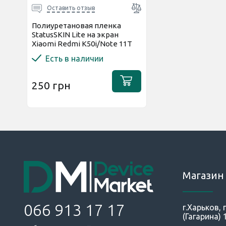
Оставить отзыв
Полиуретановая пленка
StatusSKIN Lite на экран
Xiaomi Redmi K50i/Note 11T
Pro/11T Pro+/Poco X4 GT...
Есть в наличии
250 грн
Магазин 
066 913 17 17
г.Харьков,
(Гагарина) 