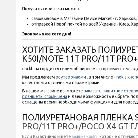
Получить свой заказ можно:
самовывозом в Магазине Device Market - г. Харьков, п
отправкой Новой почтой по всей Украине - Киев, Хар
Экономь уже сегодня!
ХОТИТЕ ЗАКАЗАТЬ ПОЛИУРЕТ
K50I/NOTE 11T PRO/11T PRO
dm.kh.ua гордится своим обширным ассортиментом гадж
Мы предлагаем
роутер хиаоми
, в том числе -
nokia кно
качеством и отличными параметрами.
В нашем магазине вы можете
заказать защитное стекл
планшеты сяоми цена
и даем возможность выбрать подх
оснащены всеми необходимыми функциями для повседн
ПОЛИУРЕТАНОВАЯ ПЛЕНКА STA
PRO/11T PRO+/POCO X4 GT 
Если Вы активно ищете
мышка комп
, которые отличают