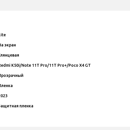
Lite
На экран
Глянцевая
Redmi K50i/Note 11T Pro/11T Pro+/Poco X4 GT
Прозрачный
Пленка
2023
Защитная пленка