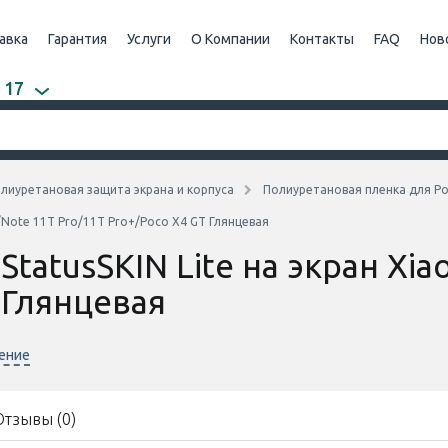
авка
Гарантия
Услуги
О Компании
Контакты
FAQ
Нов
 17
лиуретановая защита экрана и корпуса
Полиуретановая пленка для P
i/Note 11T Pro/11T Pro+/Poco X4 GT Глянцевая
tatusSKIN Lite на экран Xia
 Глянцевая
нение
Отзывы (0)