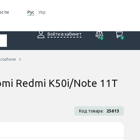
ости
Рус
Укр
Войти в кабинет
0
0
ocophone
omi Redmi K50i/Note 11T
Код товара:
25613