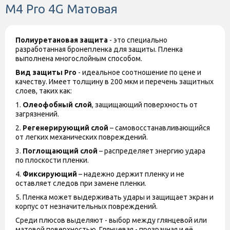
M4 Pro 4G Матовая
Полиуретановая защита
- это специально
разработанная бронепленка для защиты. Пленка
выполнена многослойным способом.
Вид защиты
Pro
- идеальное соотношение по цене и
качеству. Имеет толщину в 200 мкм и перечень защитных
слоев, таких как:
1.
Олеофобный слой
, защищающий поверхность от
загрязнений.
2.
Регенерирующий слой
– самовосстанавливающийся
от легких механических повреждений.
3.
Поглощающий слой
– распределяет энергию удара
по плоскости пленки.
4.
Фиксирующий
– надежно держит пленку и не
оставляет следов при замене пленки.
5. Пленка может выдерживать удары и защищает экран и
корпус от незначительных повреждений.
Среди плюсов выделяют - выбор между глянцевой или
матовой поверхностью. Глянцевая - прозрачная и её