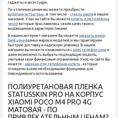
гаджеты и аксессуары.
По отличным ценам вы можете приобрести
видеорегистраторы
, в том числе -
стекло xiaomi
в нашем
магазине. У нас на сайте Вы можете
купить для телефона
чехол
которые прославились своим качеством и
выдающимися характеристиками.
В нашем интернет-магазине Вы можете
заказать power
bank цена
разных марок и моделей, и мы гарантируем
быструю доставку и надежную упаковку. В нашем
магазине вы можете ознакомиться с
pixel телефон цена
и
даем возможность выбрать подходящую модель,
учитывая свои финансовые ограничения. У нас на сайте Вы
можете -
зарядки для телефонов купить
, которые
оснащены всеми необходимыми функциями для
повседневного использования.
ПОЛИУРЕТАНОВАЯ ПЛЕНКА
STATUSSKIN PRO НА КОРПУС
XIAOMI POCO M4 PRO 4G
МАТОВАЯ - ПО
ПРИВЛЕКАТЕЛЬНЫМ ЦЕНАМ?