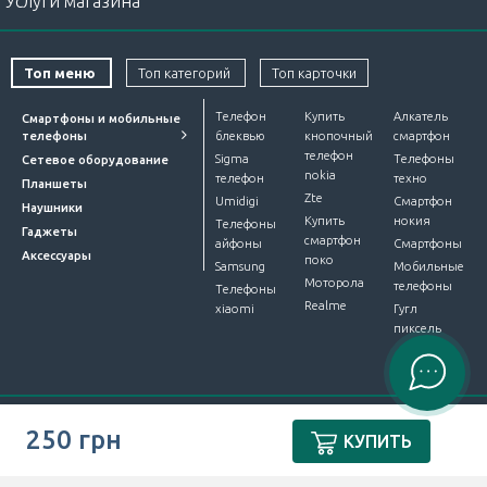
Услуги магазина
Топ меню
Топ категорий
Топ карточки
Телефон
Купить
Алкатель
Смартфоны и мобильные
телефоны
блеквью
кнопочный
смартфон
телефон
Sigma
Телефоны
Сетевое оборудование
nokia
телефон
техно
Планшеты
Zte
Umidigi
Смартфон
Наушники
Купить
нокия
Телефоны
Гаджеты
смартфон
айфоны
Смартфоны
Аксессуары
поко
Samsung
Мобильные
Моторола
телефоны
Телефоны
Realme
xiaomi
Гугл
пиксель
Интернет-магазин Device Market © 2012-2026. Все права
250 грн
КУПИТЬ
защищены.
ПУБЛІЧНА ОФЕРТА
.