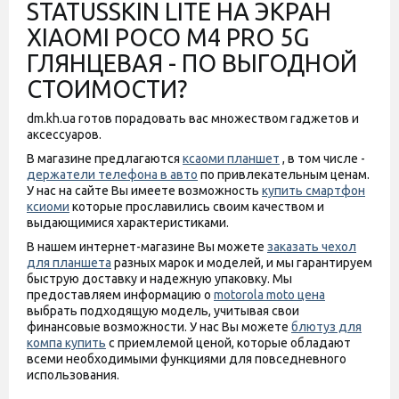
STATUSSKIN LITE НА ЭКРАН
XIAOMI POCO M4 PRO 5G
ГЛЯНЦЕВАЯ - ПО ВЫГОДНОЙ
СТОИМОСТИ?
dm.kh.ua готов порадовать вас множеством гаджетов и
аксессуаров.
В магазине предлагаются
ксаоми планшет
, в том числе -
держатели телефона в авто
по привлекательным ценам.
У нас на сайте Вы имеете возможность
купить смартфон
ксиоми
которые прославились своим качеством и
выдающимися характеристиками.
В нашем интернет-магазине Вы можете
заказать чехол
для планшета
разных марок и моделей, и мы гарантируем
быструю доставку и надежную упаковку. Мы
предоставляем информацию о
motorola moto цена
выбрать подходящую модель, учитывая свои
финансовые возможности. У нас Вы можете
блютуз для
компа купить
с приемлемой ценой, которые обладают
всеми необходимыми функциями для повседневного
использования.