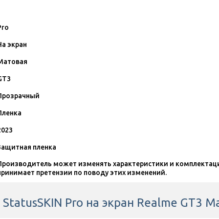
Pro
На экран
Матовая
GT3
Прозрачный
Пленка
2023
Защитная пленка
Производитель может изменять характеристики и комплектаци
принимает претензии по поводу этих изменений.
StatusSKIN Pro на экран Realme GT3 М