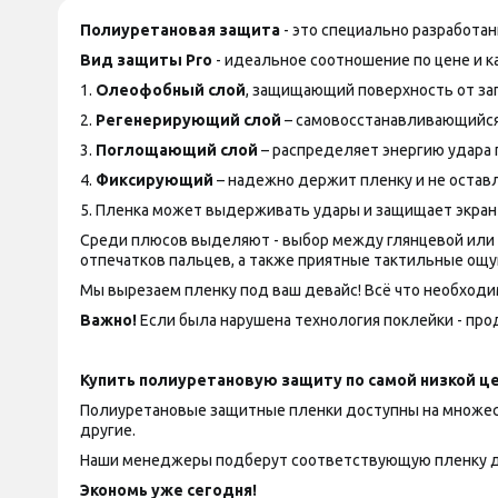
Полиуретановая защита
- это специально разработа
Вид защиты
Pro
- идеальное соотношение по цене и ка
1.
Олеофобный слой
, защищающий поверхность от за
2.
Регенерирующий слой
– самовосстанавливающийся
3.
Поглощающий слой
– распределяет энергию удара 
4.
Фиксирующий
– надежно держит пленку и не оставл
5. Пленка может выдерживать удары и защищает экран
Среди плюсов выделяют - выбор между глянцевой или ма
отпечатков пальцев, а также приятные тактильные ощу
Мы вырезаем пленку под ваш девайс! Всё что необходим
Важно!
Если была нарушена технология поклейки - прод
Купить полиуретановую защиту по самой низкой це
Полиуретановые защитные пленки доступны на множество
другие.
Наши менеджеры подберут соответствующую пленку д
Экономь уже сегодня!