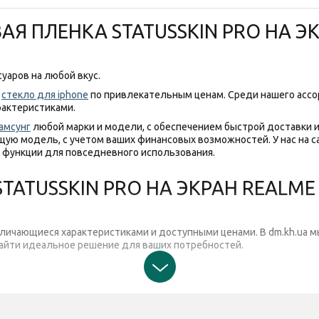
Я ПЛЕНКА STATUSSKIN PRO НА ЭК
уаров на любой вкус.
-
стекло для iphone
по привлекательным ценам. Среди нашего асс
рактеристиками.
амсунг
любой марки и модели, с обеспечением быстрой доставки и
ую модель, с учетом ваших финансовых возможностей. У нас на с
 функции для повседневного использования.
ATUSSKIN PRO НА ЭКРАН REALME 
тличающиеся характеристиками и доступными ценами. В dm.kh.ua 
найти идеальное решение для ваших потребностей.