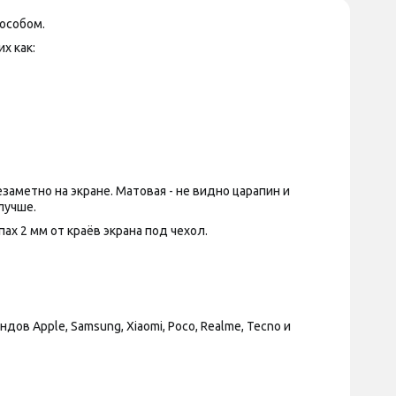
особом.
х как:
аметно на экране. Матовая - не видно царапин и
лучше.
х 2 мм от краёв экрана под чехол.
 Apple, Samsung, Xiaomi, Poco, Realme, Tecno и