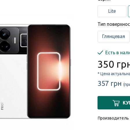
Lite
Тип поверхно
Глянцевая
Есть в нал
350 гр
* Цена актуальн
357 грн
(пр
КУ
Производитель