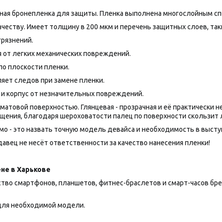
нная бронепленка для защиты. Пленка выполнена многослойным сп
честву. Имеет толщину в 200 мкм и перечень защитных слоев, таки
грязнений.
 от легких механических повреждений.
по плоскости пленки.
яет следов при замене пленки.
 и корпус от незначительных повреждений.
товой поверхностью. Глянцевая - прозрачная и её практически нез
щения, благодаря шероховатости палец по поверхности скользит 
о - это назвать точную модель девайса и необходимость в выступа
авец не несёт ответственности за качество нанесения пленки!
не в Харькове
 смартфонов, планшетов, фитнес-браслетов и смарт-часов брендов
ля необходимой модели.