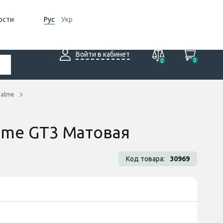
ости
Рус
Укр
Войти в кабинет
0
0
ealme
alme GT3 Матовая
Код товара:
30969