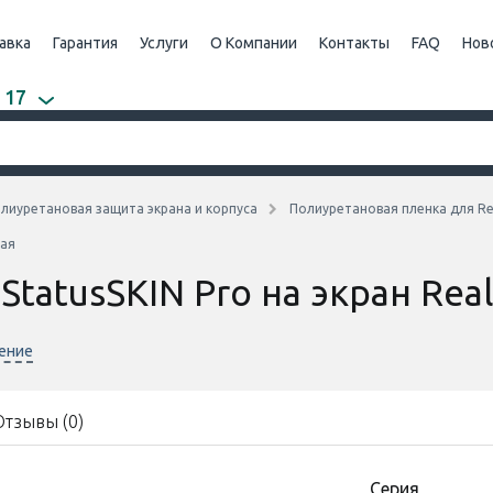
авка
Гарантия
Услуги
О Компании
Контакты
FAQ
Нов
 17
лиуретановая защита экрана и корпуса
Полиуретановая пленка для R
вая
StatusSKIN Pro на экран Re
нение
Отзывы (0)
Cерия