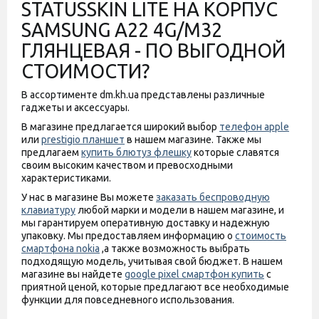
STATUSSKIN LITE НА КОРПУС
SAMSUNG A22 4G/M32
ГЛЯНЦЕВАЯ - ПО ВЫГОДНОЙ
СТОИМОСТИ?
В ассортименте dm.kh.ua представлены различные
гаджеты и аксессуары.
В магазине предлагается широкий выбор
телефон apple
или
prestigio планшет
в нашем магазине. Также мы
предлагаем
купить блютуз флешку
которые славятся
своим высоким качеством и превосходными
характеристиками.
У нас в магазине Вы можете
заказать беспроводную
клавиатуру
любой марки и модели в нашем магазине, и
мы гарантируем оперативную доставку и надежную
упаковку. Мы предоставляем информацию о
стоимость
смартфона nokia
,а также возможность выбрать
подходящую модель, учитывая свой бюджет. В нашем
магазине вы найдете
google pixel смартфон купить
с
приятной ценой, которые предлагают все необходимые
функции для повседневного использования.