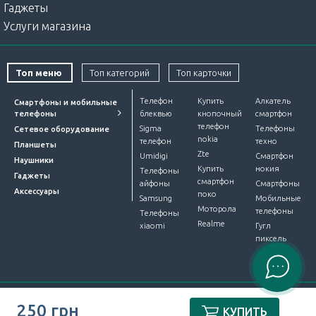
Гаджеты
Услуги магазина
Топ меню
Топ категорий
Топ карточки
Телефон
Купить
Алкатель
Смартфоны и мобильные
телефоны
блеквью
кнопочный
смартфон
телефон
Sigma
Телефоны
Сетевое оборудование
nokia
телефон
техно
Планшеты
Zte
Umidigi
Смартфон
Наушники
Купить
нокия
Телефоны
Гаджеты
смартфон
айфоны
Смартфоны
Аксессуары
поко
Samsung
Мобильные
Моторола
телефоны
Телефоны
Realme
xiaomi
Гугл
пиксель
Интернет-магазин Device Market © 2012-2026. Все права
250 грн
КУПИТЬ