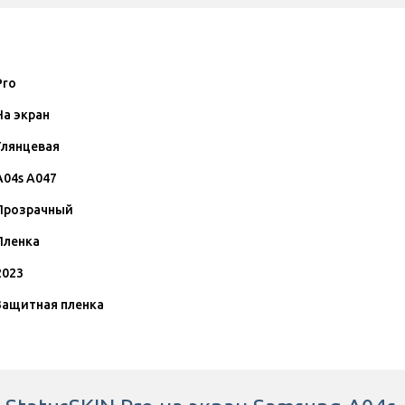
Pro
На экран
Глянцевая
A04s A047
Прозрачный
Пленка
2023
Защитная пленка