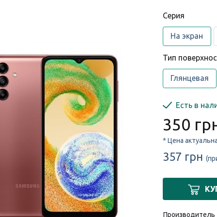
Cерия
На экран
Тип поверхно
Глянцевая
Есть в нал
350 гр
* Цена актуальн
357 грн
(пр
КУ
Производитель