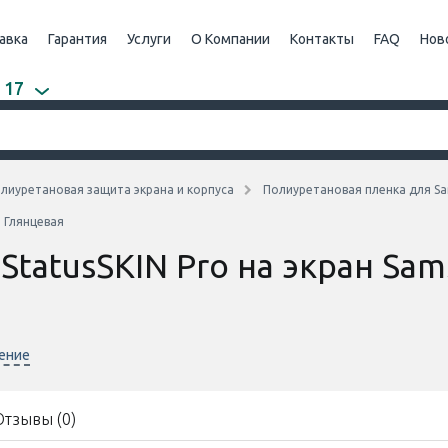
авка
Гарантия
Услуги
О Компании
Контакты
FAQ
Нов
 17
лиуретановая защита экрана и корпуса
Полиуретановая пленка для S
7 Глянцевая
StatusSKIN Pro на экран Sam
нение
Отзывы (0)