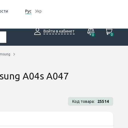
ости
Рус
Укр
Войти в кабинет
0
0
amsung
sung A04s A047
Код товара:
25514