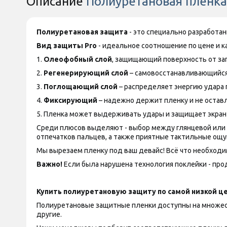
Описание
Полиуретановая пленка 
Полиуретановая защита
- это специально разработа
Вид защиты
Pro
- идеальное соотношение по цене и ка
1.
Олеофобный слой
, защищающий поверхность от за
2.
Регенерирующий слой
– самовосстанавливающийся
3.
Поглощающий слой
– распределяет энергию удара 
4.
Фиксирующий
– надежно держит пленку и не оставл
5. Пленка может выдерживать удары и защищает экран
Среди плюсов выделяют - выбор между глянцевой или ма
отпечатков пальцев, а также приятные тактильные ощу
Мы вырезаем пленку под ваш девайс! Всё что необходим
Важно!
Если была нарушена технология поклейки - прод
Купить полиуретановую защиту по самой низкой це
Полиуретановые защитные пленки доступны на множество
другие.