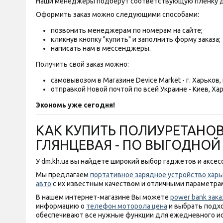
Наши менеджеры подберут соответствующую пленку д
Оформить заказ можно следующими способами:
позвонить менеджерам по номерам на сайте;
кликнув кнопку "купить" и заполнить форму заказа;
написать нам в мессенджеры.
Получить свой заказ можно:
самовывозом в Магазине Device Market - г. Харьков, п
отправкой Новой почтой по всей Украине - Киев, Хар
Экономь уже сегодня!
КАК КУПИТЬ ПОЛИУРЕТАНОВА
ГЛЯНЦЕВАЯ - ПО ВЫГОДНО
У dm.kh.ua вы найдете широкий выбор гаджетов и аксесс
Мы предлагаем
портативное зарядное устройство харь
авто
с их известным качеством и отличными параметра
В нашем интернет-магазине Вы можете
power bank зака
информацию о
телефон моторола цена
и выбрать подх
обеспечивают все нужные функции для ежедневного и