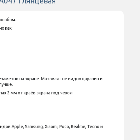
 A047 Глянцевая
особом.
х как:
аметно на экране. Матовая - не видно царапин и
лучше.
х 2 мм от краёв экрана под чехол.
 Apple, Samsung, Xiaomi, Poco, Realme, Tecno и