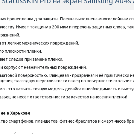
StatusSKIN Pro на экран Samsung A04s
нная бронепленка для защиты. Пленка выполнена многослойным сп
честву. Имеет толщину в 200 мкм и перечень защитных слоев, таки
грязнений.
 от легких механических повреждений.
по плоскости пленки.
яет следов при замене пленки.
 и корпус от незначительных повреждений.
товой поверхностью. Глянцевая - прозрачная и её практически нез
щения, благодаря шероховатости палец по поверхности скользит 
о - это назвать точную модель девайса и необходимость в выступа
авец не несёт ответственности за качество нанесения пленки!
не в Харькове
 смартфонов, планшетов, фитнес-браслетов и смарт-часов брендов