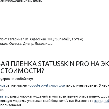
ля необходимой модели.
р-т. Гагарина 181, Одесская, ТРЦ "Sun Mall", 1 этаж;
ьков, Одесса, Днепр, Львов и др.
Я ПЛЕНКА STATUSSKIN PRO НА ЭК
Й СТОИМОСТИ?
уаров на любой вкус.
ков
, в том числе -
google pixel смартфон
по отличным ценам. У нас
ми.
зать
разных марок и моделей, и мы гарантируем оперативную дос
одящую модель, учитывая свой бюджет. У нас Вы можете
зарядный
спользования.