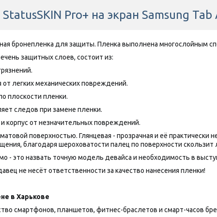
StatusSKIN Pro+ на экран Samsung Tab
нная бронепленка для защиты. Пленка выполнена многослойным сп
речень защитных слоев, состоит из:
грязнений.
 от легких механических повреждений.
по плоскости пленки.
яет следов при замене пленки.
 и корпус от незначительных повреждений.
товой поверхностью. Глянцевая - прозрачная и её практически нез
щения, благодаря шероховатости палец по поверхности скользит 
о - это назвать точную модель девайса и необходимость в выступа
авец не несёт ответственности за качество нанесения пленки!
не в Харькове
 смартфонов, планшетов, фитнес-браслетов и смарт-часов брендов