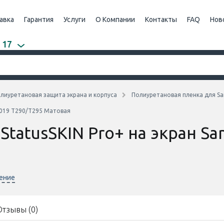
авка
Гарантия
Услуги
О Компании
Контакты
FAQ
Нов
 17
лиуретановая защита экрана и корпуса
Полиуретановая пленка для S
 2019 T290/T295 Матовая
tatusSKIN Pro+ на экран Sa
нение
Отзывы (0)