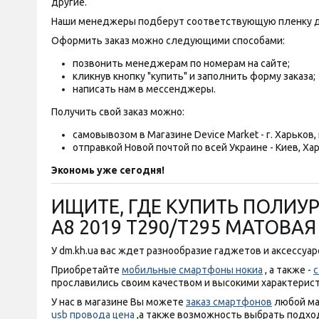
другие.
Наши менеджеры подберут соответствующую пленку д
Оформить заказ можно следующими способами:
позвонить менеджерам по номерам на сайте;
кликнув кнопку "купить" и заполнить форму заказа;
написать нам в мессенджеры.
Получить свой заказ можно:
самовывозом в Магазине Device Market - г. Харьков, п
отправкой Новой почтой по всей Украине - Киев, Хар
Экономь уже сегодня!
ИЩИТЕ, ГДЕ КУПИТЬ ПОЛИУР
A8 2019 T290/T295 МАТОВА
У dm.kh.ua вас ждет разнообразие гаджетов и аксессуар
Приобретайте
мобильные смартфоны нокиа
, а также -
с
прославились своим качеством и высокими характерис
У нас в магазине Вы можете
заказ смартфонов
любой ма
usb провода цена
,а также возможность выбрать подхо