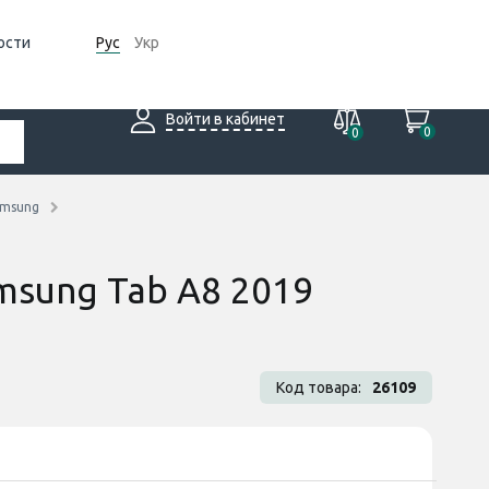
ости
Рус
Укр
Войти в кабинет
0
0
amsung
msung Tab A8 2019
Код товара:
26109