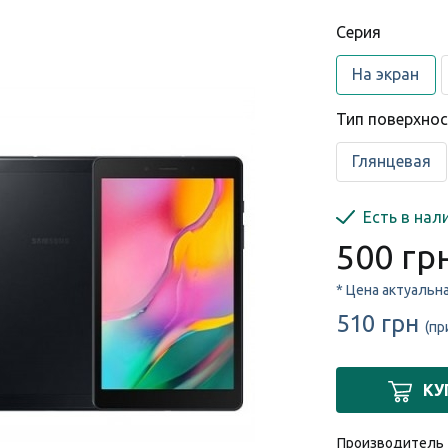
Cерия
На экран
Тип поверхно
Глянцевая
Есть в нал
500 гр
* Цена актуальн
510 грн
(пр
КУ
Производитель