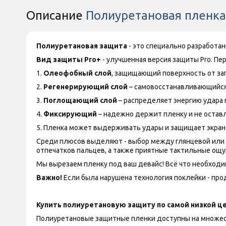
Описание
Полиуретановая пленка 
Полиуретановая защита
- это специально разработа
Вид защиты
Pro+
- улучшенная версия защиты
Pro
. Пе
1.
Олеофобный слой
, защищающий поверхность от за
2.
Регенерирующий слой
– самовосстанавливающийся
3.
Поглощающий слой
– распределяет энергию удара 
4.
Фиксирующий
– надежно держит пленку и не оставл
5. Пленка может выдерживать удары и защищает экран
Среди плюсов выделяют - выбор между глянцевой или ма
отпечатков пальцев, а также приятные тактильные ощу
Мы вырезаем пленку под ваш девайс! Всё что необходим
Важно!
Если была нарушена технология поклейки - прод
Купить полиуретановую защиту по самой низкой це
Полиуретановые защитные пленки доступны на множество