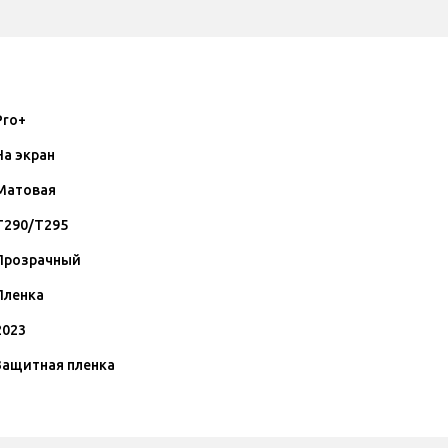
Pro+
На экран
Матовая
T290/T295
Прозрачный
Пленка
2023
Защитная пленка