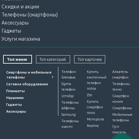
Скидки и акции
Телефоны (смартфоны)
Аксессуары
Гаджеты
Услуги магазина
Топ меню
Топ категорий
Топ карточки
Телефон
Купить
Алкатель
Смартфоны и мобильные
телефоны
блеквью
кнопочный
смартфон
телефон
Sigma
Телефоны
Сетевое оборудование
nokia
телефон
техно
Планшеты
Zte
Umidigi
Смартфон
Наушники
Купить
нокия
Телефоны
Гаджеты
смартфон
айфоны
Смартфоны
Аксессуары
поко
Samsung
Мобильные
Моторола
телефоны
Телефоны
Realme
xiaomi
Гугл
пиксель