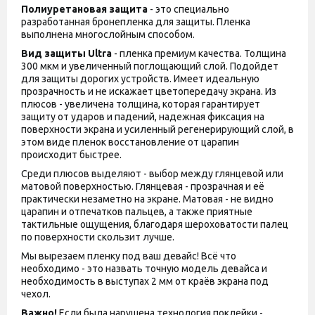
Полиуретановая защита
- это специально
разработанная бронепленка для защиты. Пленка
выполнена многослойным способом.
Вид защиты
Ultra
- пленка премиум качества. Толщина
300 мкм и увеличенный поглощающий слой. Подойдет
для защиты дорогих устройств. Имеет идеальную
прозрачность и не искажает цветопередачу экрана. Из
плюсов - увеличена толщина, которая гарантирует
защиту от ударов и падений, надежная фиксация на
поверхности экрана и усиленный регенерирующий слой, в
этом виде пленок восстановление от царапин
происходит быстрее.
Среди плюсов выделяют - выбор между глянцевой или
матовой поверхностью. Глянцевая - прозрачная и её
практически незаметно на экране. Матовая - не видно
царапин и отпечатков пальцев, а также приятные
тактильные ощущения, благодаря шероховатости палец
по поверхности скользит лучше.
Мы вырезаем пленку под ваш девайс! Всё что
необходимо - это назвать точную модель девайса и
необходимость в выступах 2 мм от краёв экрана под
чехол.
Важно!
Если была нарушена технология поклейки -